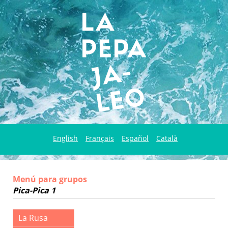
English
Français
Español
Català
Menú para grupos
Pica-Pica 1
La Rusa