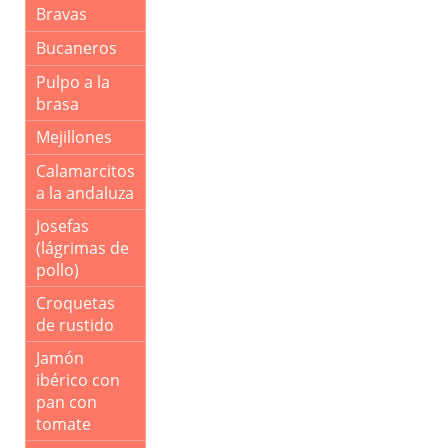
Bravas
Bucaneros
Pulpo a la
brasa
Mejillones
Calamarcitos
a la andaluza
Josefas
(lágrimas de
pollo)
Croquetas
de rustido
Jamón
ibérico con
pan con
tomate