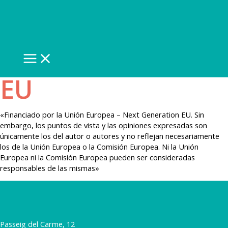
Financiado por la
Ir
al
contenido
Unión Europea –
Next Generation
MAIN
MENU
EU
«Financiado por la Unión Europea – Next Generation EU. Sin
embargo, los puntos de vista y las opiniones expresadas son
únicamente los del autor o autores y no reflejan necesariamente
los de la Unión Europea o la Comisión Europea. Ni la Unión
Europea ni la Comisión Europea pueden ser consideradas
responsables de las mismas»
Passeig del Carme, 12