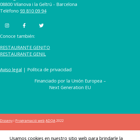
08800 Vilanova i la Geltrú - Barcelona
Teléfono
93 810 09 94
Conoce también:
RESTAURANTE GENITO
RESTAURANTE GENIL
Aviso legal
| Política de privacidad
Financiado por la Unión Europea –
Next Generation EU
Disseny
i
Programació web
ADQA
2022
Usamos cookies en nuestro sitio web para brindarle la