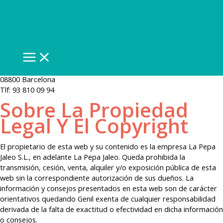
Aviso legal
Ir
al
contenido
La Pepa Jaleo S.L.
B-66153123
MAIN
MENU
Passeig del Carme 12
Vilanova i la Geltrú
08800 Barcelona
Tlf: 93 810 09 94
Sobre La Propiedad
Legal Y El Copyright
El propietario de esta web y su contenido es la empresa La Pepa
Jaleo S.L., en adelante La Pepa Jaleo. Queda prohibida la
transmisión, cesión, venta, alquiler y/o exposición pública de esta
web sin la correspondiente autorización de sus dueños. La
información y consejos presentados en esta web son de carácter
orientativos quedando Genil exenta de cualquier responsabilidad
derivada de la falta de exactitud o efectividad en dicha información
o consejos.