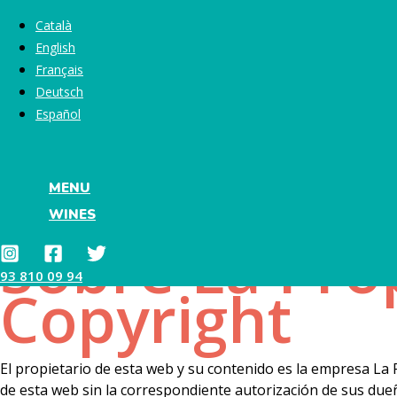
Legal not
Skip
Català
to
English
content
Français
Deutsch
La Pepa Jaleo S.L.
Español
B-66153123
Passeig del Carme 12
Vilanova i la Geltrú
MENU
08800 Barcelona
WINES
Tlf: 93 810 09 94
Sobre La Prop
93 810 09 94
Copyright
El propietario de esta web y su contenido es la empresa La P
de esta web sin la correspondiente autorización de sus due