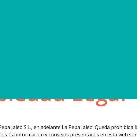
ice
iedad Legal Y
epa Jaleo S.L., en adelante La Pepa Jaleo. Queda prohibida la
ños. La información y consejos presentados en esta web son