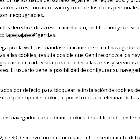
cción de los datos personales legalmente requeridos, y proc
eración, acceso no autorizado y robo de los datos personales 
 son inexpugnables.
los derechos de acceso, cancelación, rectificación y oposici
co lapepajaleo@genil.es.
vega por la web, asociándose únicamente con el navegador 
ias a las cookies, resulta posible que Genil reconozca los 
strarse en cada visita para acceder a las áreas y servicios 
es. El usuario tiene la posibilidad de configurar su navegad
dos por defecto para bloquear la instalación de cookies de 
 cualquier tipo de cookie, o, por el contrario eliminar dichas
n del navegador para admitir cookies de publicidad o de terc
2, de 30 de marzo, no será necesario el consentimiento del 