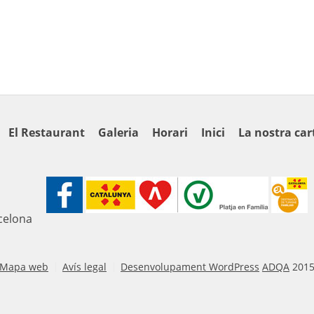
El Restaurant
Galeria
Horari
Inici
La nostra car
rcelona
Mapa web
Avís legal
Desenvolupament WordPress
ADQA
201