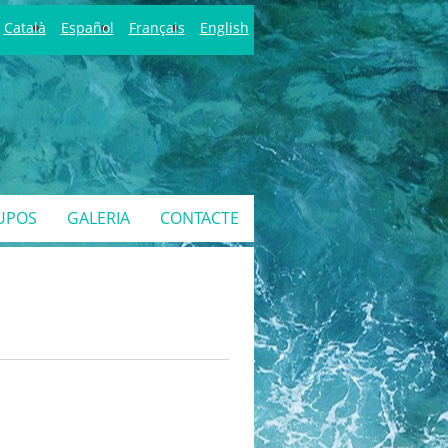
Català
Español
Français
English
UPOS
GALERIA
CONTACTE