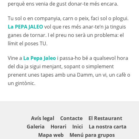
perquè ens venia de gust donar-te més encara.
Tu sol o en companyia, carn o peix, faci sol o plogui.
La PEPA JALEO
vol que res més anar-te’n ja tinguis
ganes de tornar. I el preu no serà un problema: el
límit el poses TU.
Vine a
La Pepa Jaleo
i passa-ho bé a qualsevol hora
del dia ja sigui menjant, sopant o simplement
prenent unes tapes amb una Damm, un vi, un cafè o
un gintònic.
Avís legal
Contacte
El Restaurant
Galeria
Horari
Inici
La nostra carta
Mapa web
Menú para grupos