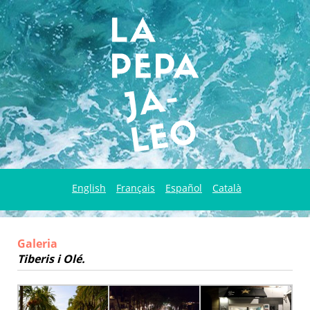
English
Français
Español
Català
Galeria
Tiberis i Olé.