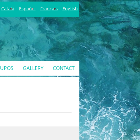
Català
Español
Français
English
RUPOS
GALLERY
CONTACT