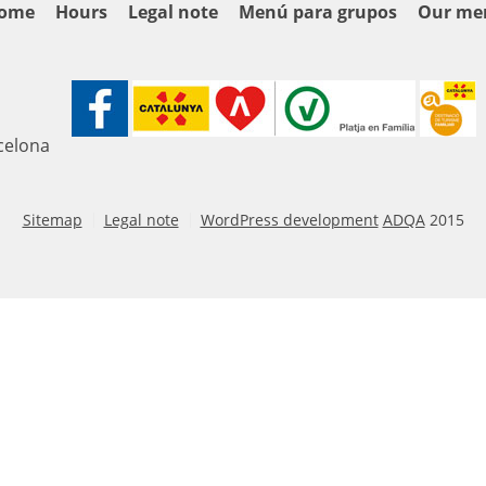
ome
Hours
Legal note
Menú para grupos
Our me
rcelona
Sitemap
Legal note
WordPress development
ADQA
2015