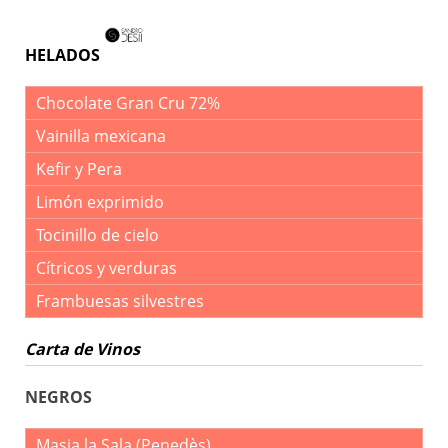
HELADOS
Chocolate Gran Cru 72%
Vainilla mexicana
Kefir y Pera
Limón exprimido
Tocinillo de cielo
Cítricos y verduras
Frambuesas silvestres
Carta de Vinos
NEGROS
Masia la Sala (Penedès)