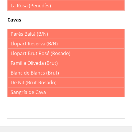
La Rosa (Penedès)
Cavas
Parés Baltà (B/N)
Llopart Reserva (B/N)
Llopart Brut Rosé (Rosado)
Familia Oliveda (Brut)
Blanc de Blancs (Brut)
De Nit (Brut-Rosado)
Sangría de Cava