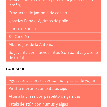
jamón)
Croquetas de jamón o de cocido
«Josefas Band» Lágrimas de pollo
Librito de pollo
Sr. Canelón
Albóndigas de la Antonia
Bogavante con huevos fritos (con patatas y aceite
de trufa)
LA BRASA
Aguacate a la brasa con salmón y salsa de yogur
Pincho moruno con patatas xips
Atún a la brasa con pastelito de gambas
Tataki de atún con humus y algas