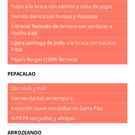
Pulpo a la brasa con salmón y salsa de yogur
Secreto ibérico con humus y manzana
Entrecot fileteado de ternera con verduras o
mucha paja
Ligera pechuga de pollo a la brasa con patatas
fritas
Pepa’s Burger (100% Ternera)
PEPACALAO
Con alioli y miel
Con verduritas en tempura
A cocción suave con judías de Santa Pau
Al Pil Pil con judías y almejas
ARROZEANDO