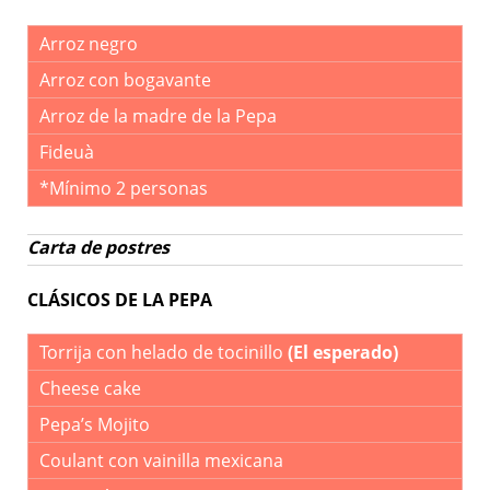
Arroz negro
Arroz con bogavante
Arroz de la madre de la Pepa
Fideuà
*Mínimo 2 personas
Carta de postres
CLÁSICOS DE LA PEPA
Torrija con helado de tocinillo
(El esperado)
Cheese cake
Pepa’s Mojito
Coulant con vainilla mexicana