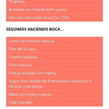
Tiramisú
Brownie con helado kefir y pera
Pan con chocolate Gran Cru 72%
SEGUIMOS HACIENDO BOCA…
Zumo de naranja natural
Flan de la casa
Crema catalana
Piña natural
Piña gratinada con crema
Yogur con helado de frambuesas silvestres o
cítricos y verduras
Mató con miel y nueces
Café irlandés