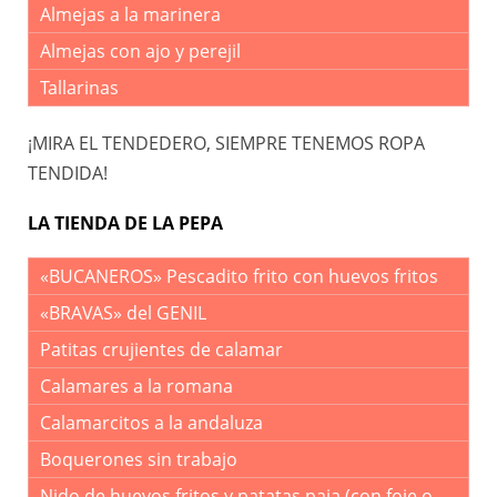
Almejas a la marinera
Almejas con ajo y perejil
Tallarinas
¡MIRA EL TENDEDERO, SIEMPRE TENEMOS ROPA
TENDIDA!
LA TIENDA DE LA PEPA
«BUCANEROS» Pescadito frito con huevos fritos
«BRAVAS» del GENIL
Patitas crujientes de calamar
Calamares a la romana
Calamarcitos a la andaluza
Boquerones sin trabajo
Nido de huevos fritos y patatas paja (con foie o