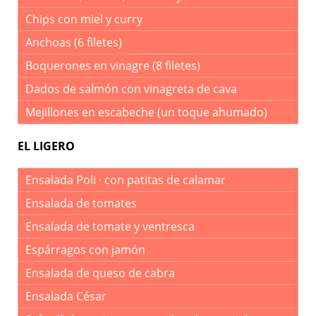
Chips con miel y curry
Anchoas (6 filetes)
Boquerones en vinagre (8 filetes)
Dados de salmón con vinagreta de cava
Mejillones en escabeche (un toque ahumado)
EL LIGERO
Ensalada Poli · con patitas de calamar
Ensalada de tomates
Ensalada de tomate y ventresca
Espárragos con jamón
Ensalada de queso de cabra
Ensalada César