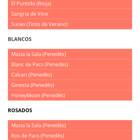
El Puntido (Rioja)
Sangria de Vino
Sureo (Tinto de Verano)
BLANCOS
Masia la Sala (Penedès)
Blanc de Pacs (Penedès)
Calcari (Penedès)
Ginesta (Penedès)
HoneyMoon (Penedès)
ROSADOS
Masia la Sala (Penedès)
Ros de Pacs (Penedès)