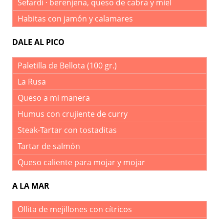
Sefardí · berenjena, queso de cabra y miel
Habitas con jamón y calamares
DALE AL PICO
Paletilla de Bellota (100 gr.)
La Rusa
Queso a mi manera
Humus con crujiente de curry
Steak-Tartar con tostaditas
Tartar de salmón
Queso caliente para mojar y mojar
A LA MAR
Ollita de mejillones con cítricos