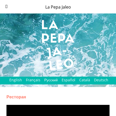
La Pepa Jaleo
English
Français
Русский
Español
Català
Deutsch
Ресторан