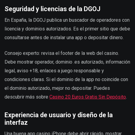
Seguridad y licencias de la DGOJ
En España, la DGOJ publica un buscador de operadores con
licencia y dominios autorizados. Es el primer sitio que debe
consultarse antes de instalar una app o depositar dinero.
Consejo experto: revisa el footer de la web del casino.
Debe mostrar operador, dominio .es autorizado, información
legal, aviso +18, enlaces a juego responsable y
condiciones claras. Si el dominio de la app no coincide con
el dominio autorizado, mejor no depositar. Puedes
descubrir más sobre
Casino 20 Euros Gratis Sin Depósito
.
Experiencia de usuario y diseño de la
interfaz
Una buena app casino iPhone debe abrir rápido, mostrar