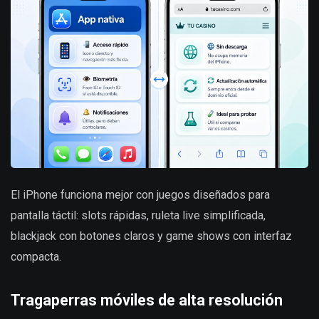
El iPhone funciona mejor con juegos diseñados para
pantalla táctil: slots rápidas, ruleta live simplificada,
blackjack con botones claros y game shows con interfaz
compacta.
Tragaperras móviles de alta resolución