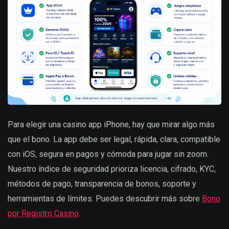
Para elegir una casino app iPhone, hay que mirar algo más
que el bono. La app debe ser legal, rápida, clara, compatible
con iOS, segura en pagos y cómoda para jugar sin zoom.
Nuestro índice de seguridad prioriza licencia, cifrado, KYC,
métodos de pago, transparencia de bonos, soporte y
herramientas de límites. Puedes descubrir más sobre
Bono
por Registro Casino
.