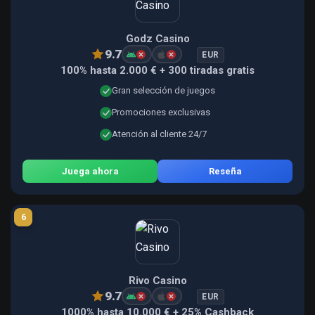
Godz Casino
9.7
EUR
100% hasta 2.000 € + 300 tiradas gratis
Gran selección de juegos
Promociones exclusivas
Atención al cliente 24/7
Juega ahora
Reseña
6
Rivo Casino
9.7
EUR
1000% hasta 10.000 € + 25% Cashback