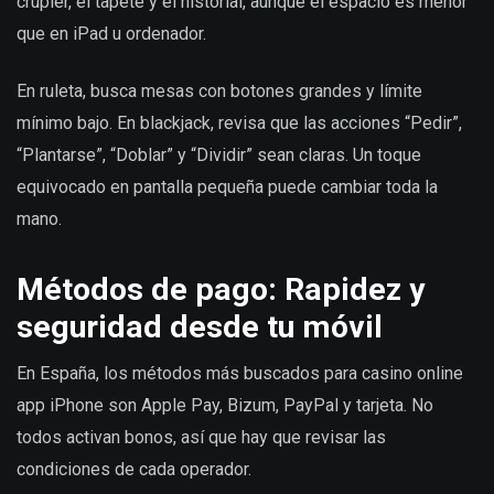
crupier, el tapete y el historial, aunque el espacio es menor
que en iPad u ordenador.
En ruleta, busca mesas con botones grandes y límite
mínimo bajo. En blackjack, revisa que las acciones “Pedir”,
“Plantarse”, “Doblar” y “Dividir” sean claras. Un toque
equivocado en pantalla pequeña puede cambiar toda la
mano.
Métodos de pago: Rapidez y
seguridad desde tu móvil
En España, los métodos más buscados para casino online
app iPhone son Apple Pay, Bizum, PayPal y tarjeta. No
todos activan bonos, así que hay que revisar las
condiciones de cada operador.