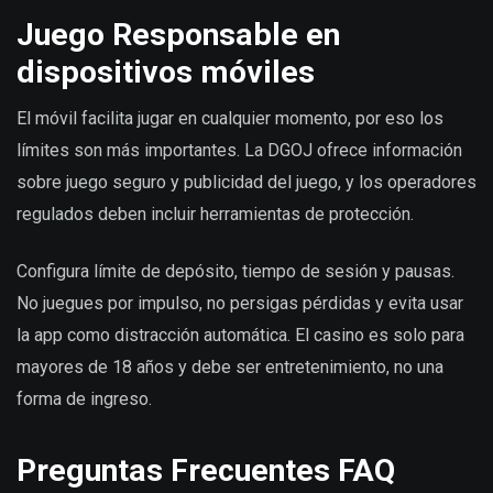
Juego Responsable en
dispositivos móviles
El móvil facilita jugar en cualquier momento, por eso los
límites son más importantes. La DGOJ ofrece información
sobre juego seguro y publicidad del juego, y los operadores
regulados deben incluir herramientas de protección.
Configura límite de depósito, tiempo de sesión y pausas.
No juegues por impulso, no persigas pérdidas y evita usar
la app como distracción automática. El casino es solo para
mayores de 18 años y debe ser entretenimiento, no una
forma de ingreso.
Preguntas Frecuentes FAQ