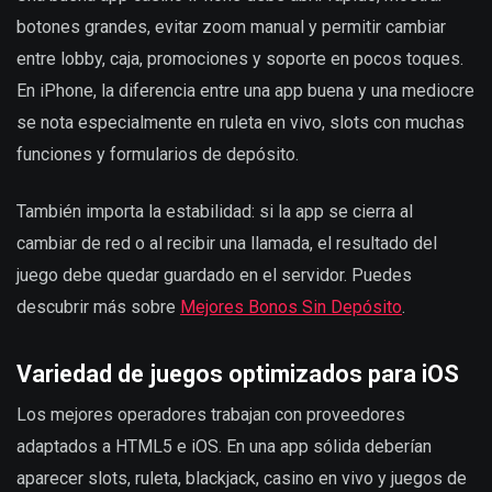
botones grandes, evitar zoom manual y permitir cambiar
entre lobby, caja, promociones y soporte en pocos toques.
En iPhone, la diferencia entre una app buena y una mediocre
se nota especialmente en ruleta en vivo, slots con muchas
funciones y formularios de depósito.
También importa la estabilidad: si la app se cierra al
cambiar de red o al recibir una llamada, el resultado del
juego debe quedar guardado en el servidor. Puedes
descubrir más sobre
Mejores Bonos Sin Depósito
.
Variedad de juegos optimizados para iOS
Los mejores operadores trabajan con proveedores
adaptados a HTML5 e iOS. En una app sólida deberían
aparecer slots, ruleta, blackjack, casino en vivo y juegos de