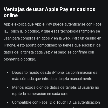
Ventajas de usar Apple Pay en casinos
online
Apple explica que Apple Pay puede autenticarse con Face
ID, Touch ID o código, y que esas tecnologías también se
usan para compras en apps y en la web. Para un casino en
iPhone, esto aporta comodidad: no tienes que escribir los
datos de la tarjeta cada vez y el pago se confirma con
biometría o código.
Depósito rápido desde iPhone. La confirmación es
más cómoda que introducir tarjeta manualmente.
Menos exposición de datos de tarjeta. El usuario no
repite la numeración en cada caja.
Compatible con Face ID o Touch ID. La autenticación