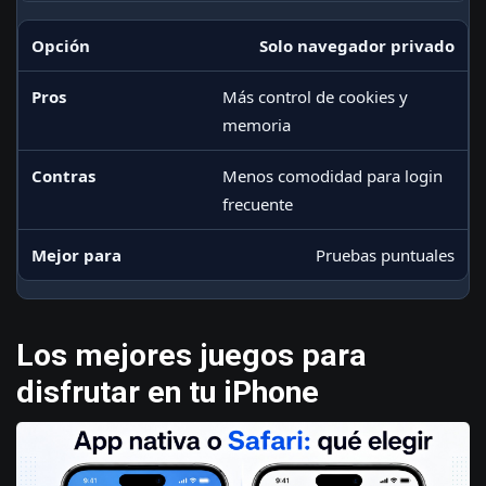
Solo navegador privado
Más control de cookies y
memoria
Menos comodidad para login
frecuente
Pruebas puntuales
Los mejores juegos para
disfrutar en tu iPhone