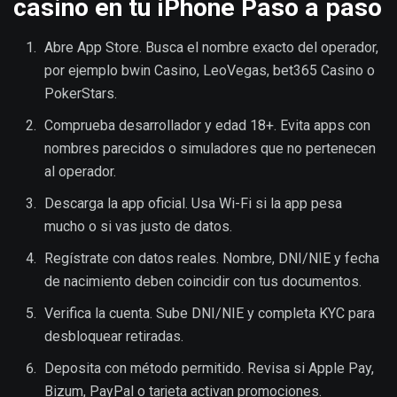
casino en tu iPhone Paso a paso
Abre App Store. Busca el nombre exacto del operador,
por ejemplo bwin Casino, LeoVegas, bet365 Casino o
PokerStars.
Comprueba desarrollador y edad 18+. Evita apps con
nombres parecidos o simuladores que no pertenecen
al operador.
Descarga la app oficial. Usa Wi-Fi si la app pesa
mucho o si vas justo de datos.
Regístrate con datos reales. Nombre, DNI/NIE y fecha
de nacimiento deben coincidir con tus documentos.
Verifica la cuenta. Sube DNI/NIE y completa KYC para
desbloquear retiradas.
Deposita con método permitido. Revisa si Apple Pay,
Bizum, PayPal o tarjeta activan promociones.