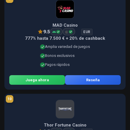
MAD Casino
9.5
EUR
777% hasta 7.500 € + 20% de cashback
Amplia variedad de juegos
Bonos exclusivos
Pagos rápidos
Juega ahora
Reseña
10
Thor Fortune Casino