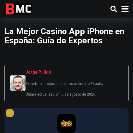
La Mejor Casino App iPhone en
España: Guía de Expertos
Jorge Pulido
Experto en mejores casinos online de España
Última actualización: 5 de agosto de 2026
1