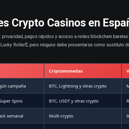
es Crypto Casinos en Esp
: privacidad, pagos rápidos y acceso a redes blockchain barata
Lucky Roller$, pero ninguno debe presentarse como sustituto d
Criptomonedas
V
egún campaña
BTC, Lightning y otras crypto
M
Super Spins
BTC, USDT y otras crypto
R
ack semanal
Multi-crypto
I