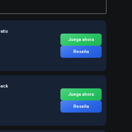
atis
Juega ahora
Reseña
back
Juega ahora
Reseña