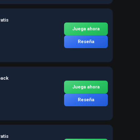
atis
Juega ahora
Reseña
back
Juega ahora
Reseña
atis