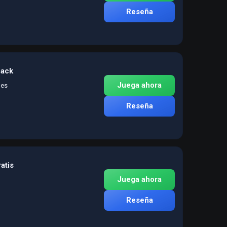
Reseña
back
Juega ahora
nes
Reseña
atis
Juega ahora
Reseña