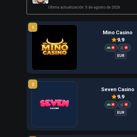
Última actualización: 5 de agosto de 2026
1
Mino Casino
9.9
EUR
2
Seven Casino
9.9
EUR