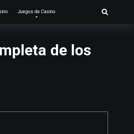
sino
Juegos de Casino
mpleta de los