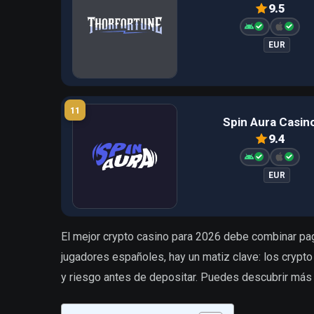
9.5
EUR
11
Spin Aura Casin
9.4
EUR
El mejor crypto casino para 2026 debe combinar pa
jugadores españoles, hay un matiz clave: los crypto
y riesgo antes de depositar. Puedes descubrir má