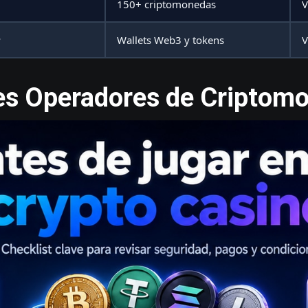
150+ criptomonedas
V
P
Wallets Web3 y tokens
V
res Operadores de Criptom