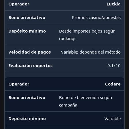
Luckia
Promos casino/apuestas
Desde importes bajos según
rankings
Variable; depende del método
9.1/10
Codere
Bono de bienvenida según
campaña
Variable