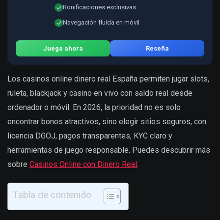
Bonificaciones exclusivas
Navegación fluida en móvil
Juega ahora
Reseña
Los casinos online dinero real España permiten jugar slots,
ruleta, blackjack y casino en vivo con saldo real desde
ordenador o móvil. En 2026, la prioridad no es solo
encontrar bonos atractivos, sino elegir sitios seguros, con
licencia DGOJ, pagos transparentes, KYC claro y
herramientas de juego responsable. Puedes descubrir más
sobre
Casinos Online con Dinero Real
.
Tabla de contenido