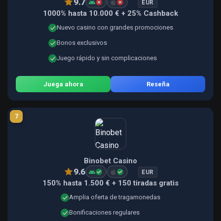
9.7
EUR
1000% hasta 10.000 € + 25% Cashback
Nuevo casino con grandes promociones
Bonos exclusivos
Juego rápido y sin complicaciones
Juega ahora
Reseña
7
Binobet Casino
9.6
EUR
150% hasta 1.500 € + 150 tiradas gratis
Amplia oferta de tragamonedas
Bonificaciones regulares