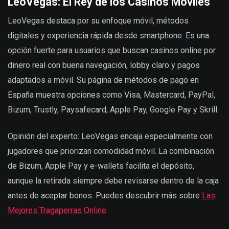
LeoVegas: El Rey de los Casinos Móviles
LeoVegas destaca por su enfoque móvil, métodos
digitales y experiencia rápida desde smartphone. Es una
opción fuerte para usuarios que buscan casinos online por
dinero real con buena navegación, lobby claro y pagos
adaptados a móvil. Su página de métodos de pago en
España muestra opciones como Visa, Mastercard, PayPal,
Bizum, Trustly, Paysafecard, Apple Pay, Google Pay y Skrill.
Opinión del experto: LeoVegas encaja especialmente con
jugadores que priorizan comodidad móvil. La combinación
de Bizum, Apple Pay y e-wallets facilita el depósito,
aunque la retirada siempre debe revisarse dentro de la caja
antes de aceptar bonos. Puedes descubrir más sobre
Las
Mejores Tragaperras Online
.