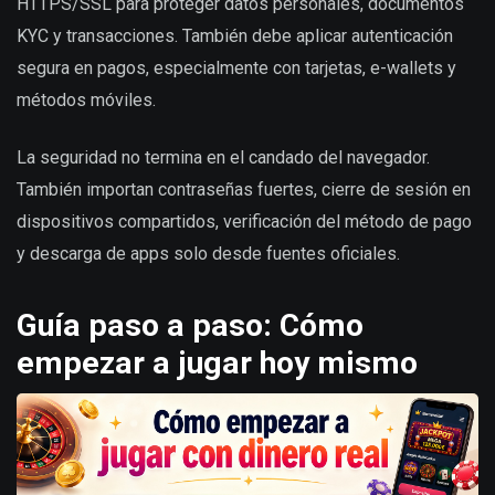
HTTPS/SSL para proteger datos personales, documentos
KYC y transacciones. También debe aplicar autenticación
segura en pagos, especialmente con tarjetas, e-wallets y
métodos móviles.
La seguridad no termina en el candado del navegador.
También importan contraseñas fuertes, cierre de sesión en
dispositivos compartidos, verificación del método de pago
y descarga de apps solo desde fuentes oficiales.
Guía paso a paso: Cómo
empezar a jugar hoy mismo