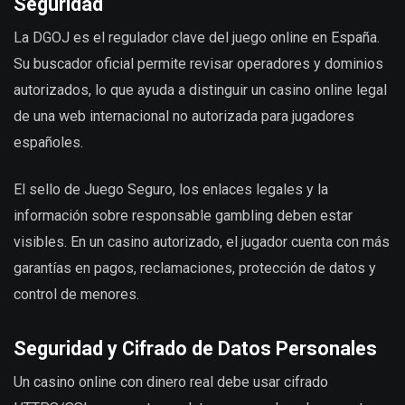
Seguridad
La DGOJ es el regulador clave del juego online en España.
Su buscador oficial permite revisar operadores y dominios
autorizados, lo que ayuda a distinguir un casino online legal
de una web internacional no autorizada para jugadores
españoles.
El sello de Juego Seguro, los enlaces legales y la
información sobre responsable gambling deben estar
visibles. En un casino autorizado, el jugador cuenta con más
garantías en pagos, reclamaciones, protección de datos y
control de menores.
Seguridad y Cifrado de Datos Personales
Un casino online con dinero real debe usar cifrado