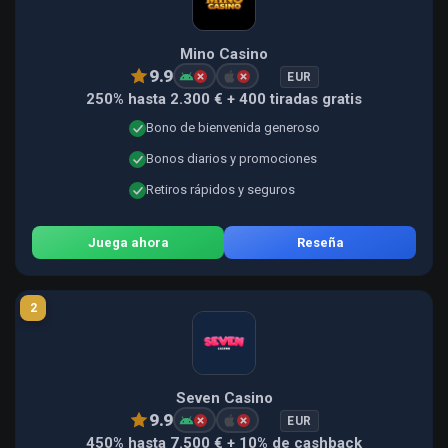
Mino Casino
9.9
EUR
250% hasta 2.300 € + 400 tiradas gratis
Bono de bienvenida generoso
Bonos diarios y promociones
Retiros rápidos y seguros
Juega ahora
Reseña
2
Seven Casino
9.9
EUR
450% hasta 7.500 € + 10% de cashback