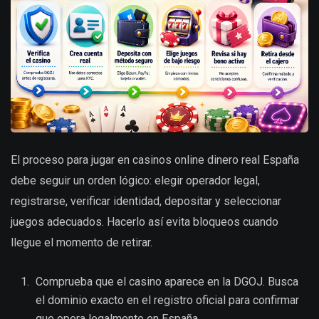
El proceso para jugar en casinos online dinero real España
debe seguir un orden lógico: elegir operador legal,
registrarse, verificar identidad, depositar y seleccionar
juegos adecuados. Hacerlo así evita bloqueos cuando
llegue el momento de retirar.
Comprueba que el casino aparece en la DGOJ. Busca
el dominio exacto en el registro oficial para confirmar
que opera legalmente en España.