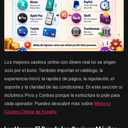
Los mejores casinos online con dinero real no se eligen
solo por el bono. También importan el catálogo, la
experiencia móvil, la rapidez de pagos, la reputación, el
soporte y la claridad de las condiciones. En esta sección sí
incluimos Pros y Contras porque la estructura lo pide para
cada operador. Puedes descubrir más sobre
Mejores
Casinos Online de España
.