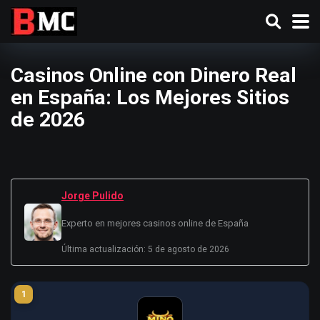
Casinos Online con Dinero Real
en España: Los Mejores Sitios
de 2026
Jorge Pulido
Experto en mejores casinos online de España
Última actualización: 5 de agosto de 2026
1