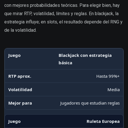
con mejores probabilidades teóricas. Para elegir bien, hay
que mirar RTP, volatilidad, límites y reglas. En blackjack, la
estrategia influye; en slots, el resultado depende del RNG y
de la volatilidad.
Blackjack con estrategia
básica
Hasta 99%+
Media
Jugadores que estudian reglas
Ruleta Europea