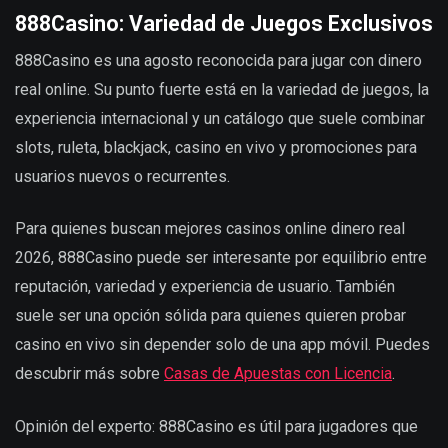
888Casino: Variedad de Juegos Exclusivos
888Casino es una agosto reconocida para jugar con dinero
real online. Su punto fuerte está en la variedad de juegos, la
experiencia internacional y un catálogo que suele combinar
slots, ruleta, blackjack, casino en vivo y promociones para
usuarios nuevos o recurrentes.
Para quienes buscan mejores casinos online dinero real
2026, 888Casino puede ser interesante por equilibrio entre
reputación, variedad y experiencia de usuario. También
suele ser una opción sólida para quienes quieren probar
casino en vivo sin depender solo de una app móvil. Puedes
descubrir más sobre
Casas de Apuestas con Licencia
.
Opinión del experto: 888Casino es útil para jugadores que