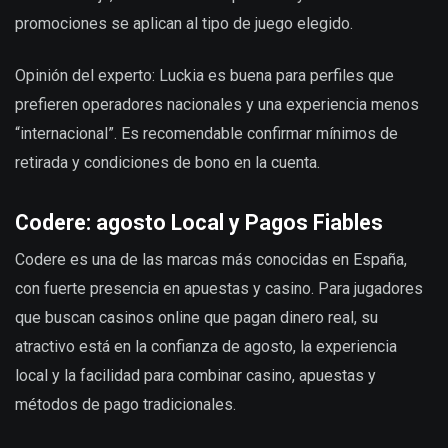
promociones se aplican al tipo de juego elegido.
Opinión del experto: Luckia es buena para perfiles que
prefieren operadores nacionales y una experiencia menos
“internacional”. Es recomendable confirmar mínimos de
retirada y condiciones de bono en la cuenta.
Codere: agosto Local y Pagos Fiables
Codere es una de las marcas más conocidas en España,
con fuerte presencia en apuestas y casino. Para jugadores
que buscan casinos online que pagan dinero real, su
atractivo está en la confianza de agosto, la experiencia
local y la facilidad para combinar casino, apuestas y
métodos de pago tradicionales.