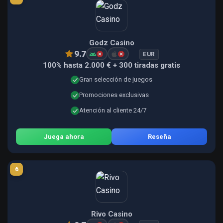
Godz Casino
9.7
EUR
100% hasta 2.000 € + 300 tiradas gratis
Gran selección de juegos
Promociones exclusivas
Atención al cliente 24/7
Juega ahora
Reseña
6
Rivo Casino