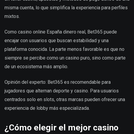
misma cuenta, lo que simplifica la experiencia para perfiles
mixtos.
Como casino online España dinero real, Bet365 puede
encajar con usuarios que buscan estabilidad y una
plataforma conocida. La parte menos favorable es que no
siempre se percibe como un casino puro, sino como parte
de un ecosistema más amplio.
Opinión del experto: Bet365 es recomendable para
jugadores que alternan deporte y casino. Para usuarios
centrados solo en slots, otras marcas pueden ofrecer una
experiencia de lobby más especializada.
¿Cómo elegir el mejor casino