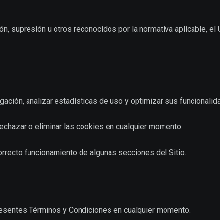
ión, supresión u otros reconocidos por la normativa aplicable, el
vegación, analizar estadísticas de uso y optimizar sus funcionalid
rechazar o eliminar las cookies en cualquier momento.
orrecto funcionamiento de algunas secciones del Sitio.
resentes Términos y Condiciones en cualquier momento.