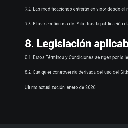
7.2. Las modificaciones entrarán en vigor desde el
7.3. El uso continuado del Sitio tras la publicación
8. Legislación aplicab
8.1. Estos Términos y Condiciones se rigen por la l
8.2. Cualquier controversia derivada del uso del Si
Última actualización: enero de 2026