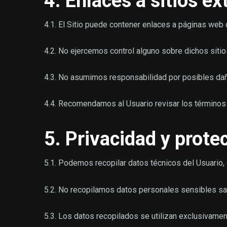
4. Enlaces a sitios e
4.1. El Sitio puede contener enlaces a páginas web 
4.2. No ejercemos control alguno sobre dichos sitio
4.3. No asumimos responsabilidad por posibles dañ
4.4. Recomendamos al Usuario revisar los términos y
5. Privacidad y prote
5.1. Podemos recopilar datos técnicos del Usuario, 
5.2. No recopilamos datos personales sensibles sal
5.3. Los datos recopilados se utilizan exclusivamen