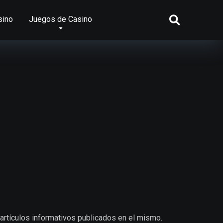
sino
Juegos de Casino
 artículos informativos publicados en el mismo.