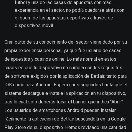
fútbol y una de las casas de apuestas con más
experiencia en el sector, no podía quedarse atrás con
el boom de las apuestas deportivas a través de
dispositivos móvil.
Gran parte de su conocimiento del sector viene dado por su
propia experiencia personal, ya que fue usuario de casas
de apuestas y casinos online. Lo más normal en estos
casos es que tu dispositivo no cumpla con los requisitos
de software exigidos por la aplicación de Betfair, tanto para
iOS como para Android. Espera unos segundos hasta que el
sistema descargue e instale la aplicación en tu dispositivo,
tras lo cual sólo deberás tocar el banner que indica “Abrir”.
Los usuarios de smartphones Android pueden instalar
fácilmente la aplicación de Betfair buscándola en la Google
Play Store de su dispositivo. Hemos revisado una cantidad