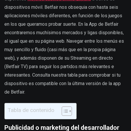
dispositivos móvil. Betfair nos obsequia con hasta seis
aplicaciones móviles diferentes, en función de los juegos
en los que queramos probar suerte. En la App de Betfair
encontraremos muchísimos mercados y ligas disponibles,
al igual que en su página web. Navegar entre los menús es
muy sencillo y fluido (casi más que en la propia página
web), y además disponen de su Streaming en directo
(Betfair TV) para seguir los partidos más relevantes e
interesantes. Consulta nuestra tabla para comprobar si tu
dispositivo es compatible con la última versión de la app
de Betfair.
Tabla de contenido
Publicidad o marketing del desarrollador