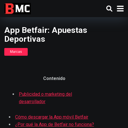
‎App Betfair: Apuestas
Deportivas
Marcas
Contenido
Publicidad o marketing del
desarrollador
Cómo descargar la App móvil Betfair
¿Por qué la App de Betfair no funciona?