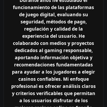
Durante años he estudiado el
funcionamiento de las plataformas
de juego digital, evaluando su
seguridad, métodos de pago,
regulación y calidad de la
experiencia del usuario. He
colaborado con medios y proyectos
dedicados al gaming responsable,
aportando información objetiva y
recomendaciones fundamentadas
para ayudar a los jugadores a elegir
casinos confiables. Mi enfoque
profesional es ofrecer análisis claros
y criterios verificables que permitan
a los usuarios disfrutar de los