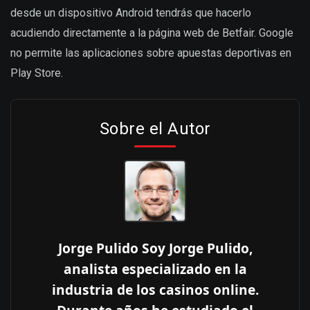
desde un dispositivo Android tendrás que hacerlo
acudiendo directamente a la página web de Betfair. Google
no permite las aplicaciones sobre apuestas deportivas en
Play Store.
Sobre el Autor
Jorge Pulido Soy Jorge Pulido,
analista especializado en la
industria de los casinos online.