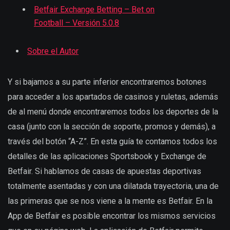
Betfair Exchange Betting – Bet on
Football – Versión 5.0.8
Sobre el Autor
Y si bajamos a su parte inferior encontraremos botones
para acceder a los apartados de casinos y ruletas, además
de al menú donde encontraremos todos los deportes de la
casa (junto con la sección de soporte, promos y demás), a
través del botón “A-Z”. En esta guía te contamos todos los
detalles de las aplicaciones Sportsbook y Exchange de
Betfair. Si hablamos de casas de apuestas deportivas
totalmente asentadas y con una dilatada trayectoria, una de
las primeras que se nos viene a la mente es Betfair. En la
App de Betfair es posible encontrar los mismos servicios