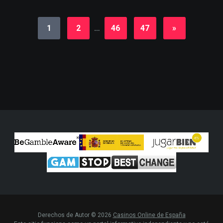
1
2
…
46
47
»
Derechos de Autor © 2026
Casinos Online de España