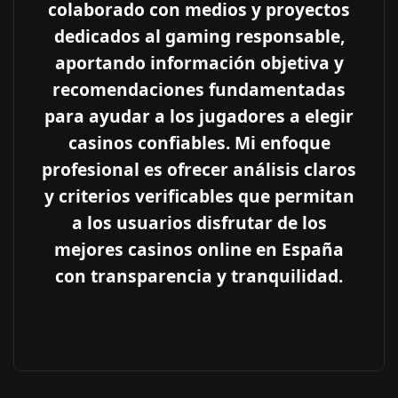
colaborado con medios y proyectos
dedicados al gaming responsable,
aportando información objetiva y
recomendaciones fundamentadas
para ayudar a los jugadores a elegir
casinos confiables. Mi enfoque
profesional es ofrecer análisis claros
y criterios verificables que permitan
a los usuarios disfrutar de los
mejores casinos online en España
con transparencia y tranquilidad.