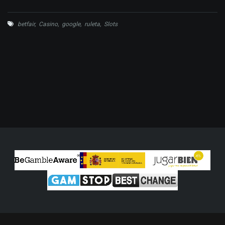
betfair
,
Casino
,
google
,
ruleta
,
Slots