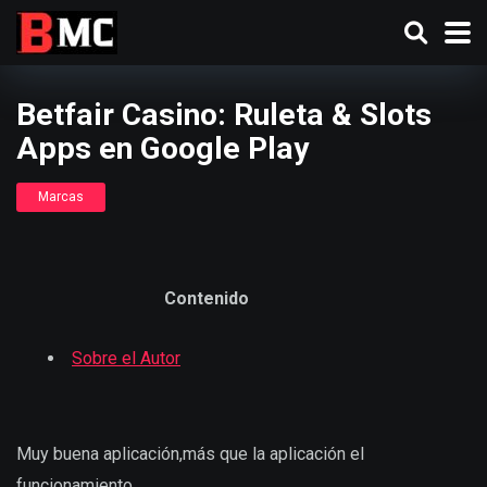
Betfair Casino: Ruleta & Slots
Apps en Google Play
Marcas
Contenido
Sobre el Autor
Muy buena aplicación,más que la aplicación el
funcionamiento.