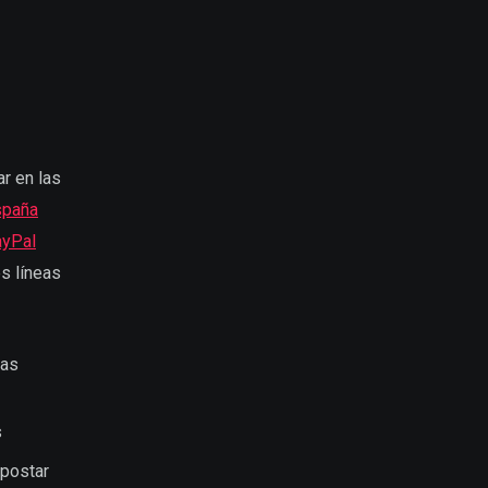
r en las
spaña
ayPal
s líneas
eas
s
apostar