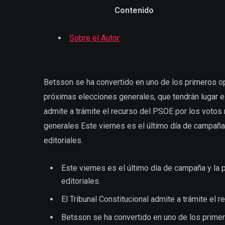
Contenido
Sobre el Autor
Betsson se ha convertido en uno de los primeros op
próximas elecciones generales, que tendrán lugar el 
admite a trámite el recurso del PSOE por los votos
generales Este viernes es el último día de campaña
editoriales.
Este viernes es el último día de campaña y la
editoriales.
El Tribunal Constitucional admite a trámite el
Betsson se ha convertido en uno de los primer