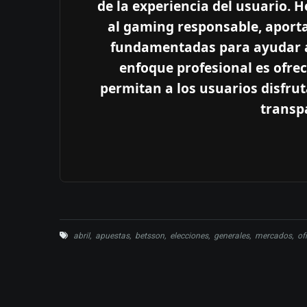
de la experiencia del usuario. 
al gaming responsable, aport
fundamentadas para ayudar a l
enfoque profesional es ofrece
permitan a los usuarios disfru
transp
abril
,
apuestas
,
betsson
,
elecciones
,
generales
,
mercados
,
of