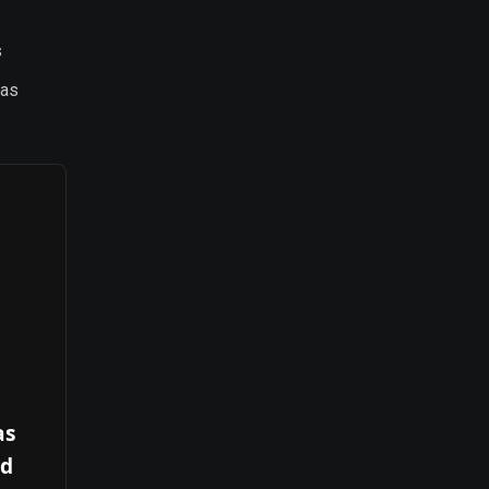
s
eas
as
ad