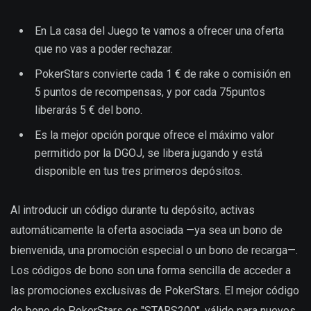
En La casa del Juego te vamos a ofrecer una oferta
que no vas a poder rechazar.
PokerStars convierte cada 1 € de rake o comisión en
5 puntos de recompensas, y por cada 75puntos
liberarás 5 € del bono.
Es la mejor opción porque ofrece el máximo valor
permitido por la DGOJ, se libera jugando y está
disponible en tus tres primeros depósitos.
Al introducir un código durante tu depósito, activas
automáticamente la oferta asociada —ya sea un bono de
bienvenida, una promoción especial o un bono de recarga—.
Los códigos de bono son una forma sencilla de acceder a
las promociones exclusivas de PokerStars. El mejor código
de bono de PokerStars es "STARS200", válido para nuevos