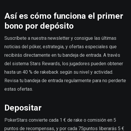
Así es cómo funciona el primer
bono por depósito
Suscríbete a nuestra newsletter y consigue las últimas
noticias del póker, estrategia, y ofertas especiales que
recibirás directamente en tu bandeja de entrada. A través
del sistema Stars Rewards, los jugadores pueden obtener
hasta un 40 % de rakeback según su nivel y actividad.
Revisa tu bandeja de entrada regularmente para no perderte
estas ofertas.
Depositar
PokerStars convierte cada 1 € de rake o comisión en 5
puntos de recompensas, y por cada 75puntos liberarás 5 €