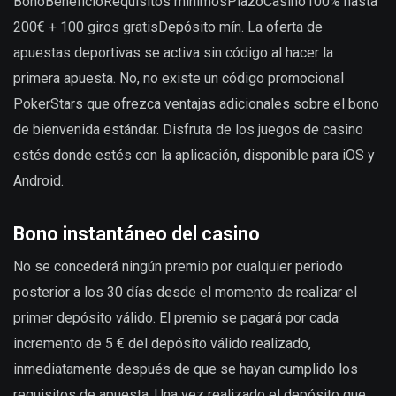
BonoBeneficioRequisitos mínimosPlazoCasino100% hasta
200€ + 100 giros gratisDepósito mín. La oferta de
apuestas deportivas se activa sin código al hacer la
primera apuesta. No, no existe un código promocional
PokerStars que ofrezca ventajas adicionales sobre el bono
de bienvenida estándar. Disfruta de los juegos de casino
estés donde estés con la aplicación, disponible para iOS y
Android.
Bono instantáneo del casino
No se concederá ningún premio por cualquier periodo
posterior a los 30 días desde el momento de realizar el
primer depósito válido. El premio se pagará por cada
incremento de 5 € del depósito válido realizado,
inmediatamente después de que se hayan cumplido los
requisitos de apuesta. Una vez realizado el depósito que