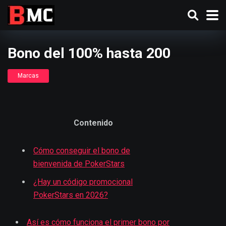
Bono del 100% hasta 200
Marcas
Contenido
Cómo conseguir el bono de
bienvenida de PokerStars
¿Hay un código promocional
PokerStars en 2026?
Así es cómo funciona el primer bono por