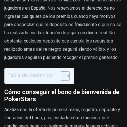
jugadores en España. Nos reservamos el derecho de no
ingresar cualquiera de los premios cuando haya motivos
para sospechar que el depósito es fraudulento o que no se
ha realizado con la intención de jugar con dinero real. No
obstante, cualquier depósito que cumpla los requisitos
realizado antes del reintegro seguirá siendo válido, y los
jugadores seguirán pudiendo recoger el premio generado.
Tabla de contenido
Cómo conseguir el bono de bienvenida de
PokerStars
Analizamos la oferta de primera mano, registro, depósito y
liberación del bono, para contarte cómo funciona, qué
condiciones tiene y si realmente merece la pena activarla.