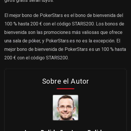
giros gratis serán tuyos.
El mejor bono de PokerStars es el bono de bienvenida del
100 % hasta 200 € con el código STARS200. Los bonos de
bienvenida son las promociones más valiosas que ofrece
una sala de póker, y PokerStars.es no es la excepción. El
mejor bono de bienvenida de PokerStars es un 100 % hasta
200 € con el código STARS200.
Sobre el Autor