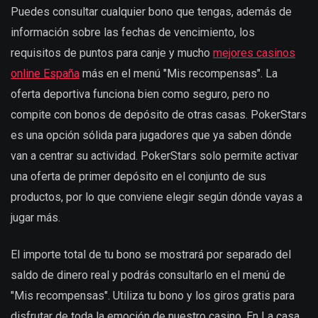
Puedes consultar cualquier bono que tengas, además de
información sobre las fechas de vencimiento, los
requisitos de puntos para canje y mucho
mejores casinos
online España
más en el menú "Mis recompensas". La
oferta deportiva funciona bien como seguro, pero no
compite con bonos de depósito de otras casas. PokerStars
es una opción sólida para jugadores que ya saben dónde
van a centrar su actividad. PokerStars solo permite activar
una oferta de primer depósito en el conjunto de sus
productos, por lo que conviene elegir según dónde vayas a
jugar más.
El importe total de tu bono se mostrará por separado del
saldo de dinero real y podrás consultarlo en el menú de
"Mis recompensas". Utiliza tu bono y los giros gratis para
disfrutar de toda la emoción de nuestro casino. En La casa