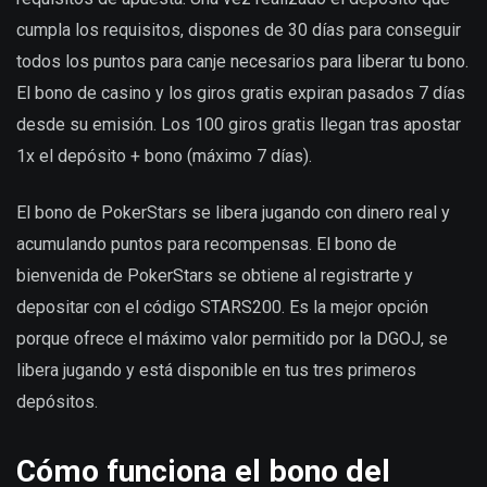
cumpla los requisitos, dispones de 30 días para conseguir
todos los puntos para canje necesarios para liberar tu bono.
El bono de casino y los giros gratis expiran pasados 7 días
desde su emisión. Los 100 giros gratis llegan tras apostar
1x el depósito + bono (máximo 7 días).
El bono de PokerStars se libera jugando con dinero real y
acumulando puntos para recompensas. El bono de
bienvenida de PokerStars se obtiene al registrarte y
depositar con el código STARS200. Es la mejor opción
porque ofrece el máximo valor permitido por la DGOJ, se
libera jugando y está disponible en tus tres primeros
depósitos.
Cómo funciona el bono del