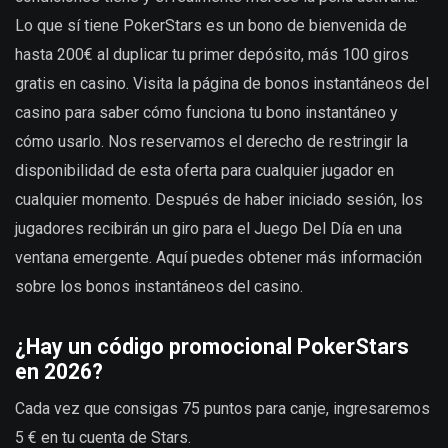
Lo que sí tiene PokerStars es un bono de bienvenida de
hasta 200€ al duplicar tu primer depósito, más 100 giros
gratis en casino. Visita la página de bonos instantáneos del
casino para saber cómo funciona tu bono instantáneo y
cómo usarlo. Nos reservamos el derecho de restringir la
disponibilidad de esta oferta para cualquier jugador en
cualquier momento. Después de haber iniciado sesión, los
jugadores recibirán un giro para el Juego Del Día en una
ventana emergente. Aquí puedes obtener más información
sobre los bonos instantáneos del casino.
¿Hay un código promocional PokerStars
en 2026?
Cada vez que consigas 75 puntos para canje, ingresaremos
5 € en tu cuenta de Stars.