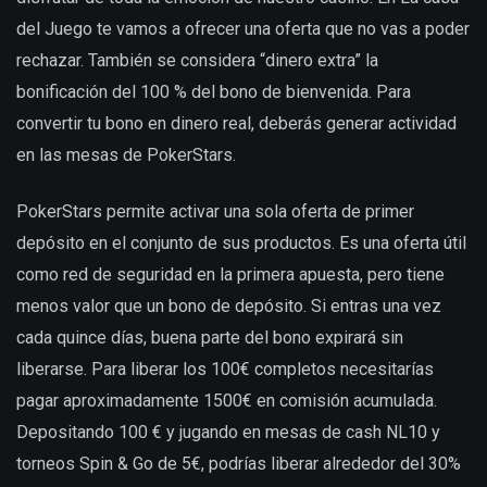
del Juego te vamos a ofrecer una oferta que no vas a poder
rechazar. También se considera “dinero extra” la
bonificación del 100 % del bono de bienvenida. Para
convertir tu bono en dinero real, deberás generar actividad
en las mesas de PokerStars.
PokerStars permite activar una sola oferta de primer
depósito en el conjunto de sus productos. Es una oferta útil
como red de seguridad en la primera apuesta, pero tiene
menos valor que un bono de depósito. Si entras una vez
cada quince días, buena parte del bono expirará sin
liberarse. Para liberar los 100€ completos necesitarías
pagar aproximadamente 1500€ en comisión acumulada.
Depositando 100 € y jugando en mesas de cash NL10 y
torneos Spin & Go de 5€, podrías liberar alrededor del 30%