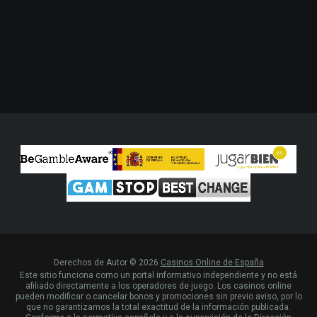
Derechos de Autor © 2026
Casinos Online de España
Este sitio funciona como un portal informativo independiente y no está
afiliado directamente a los operadores de juego. Los casinos online
pueden modificar o cancelar bonos y promociones sin previo aviso, por lo
que no garantizamos la total exactitud de la información publicada.