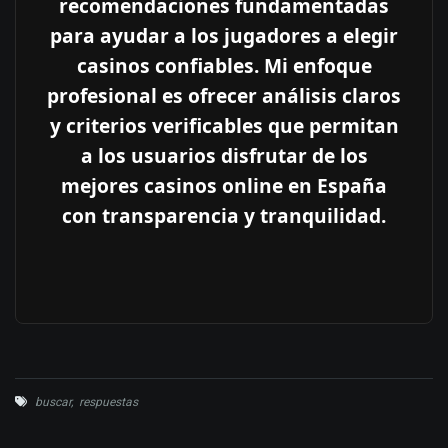
recomendaciones fundamentadas
para ayudar a los jugadores a elegir
casinos confiables. Mi enfoque
profesional es ofrecer análisis claros
y criterios verificables que permitan
a los usuarios disfrutar de los
mejores casinos online en España
con transparencia y tranquilidad.
buscar
,
respuestas