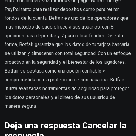
Entre sus numerosos métodos de pago, Betfair incluye
PayPal tanto para realizar depósitos como para retirar
fondos de tu cuenta. Betfair es uno de los operadores que
más métodos de pago ofrece a sus usuarios, con 8
opciones para depositar y 7 para retirar fondos. De esta
forma, Betfair garantiza que los datos de tu tarjeta bancaria
se utilizan y almacenan con total seguridad. Con un enfoque
proactivo en la seguridad y el bienestar de los jugadores,
Betfair se destaca como una opción confiable y
comprometida con la protección de sus usuarios. Betfair
utiliza avanzadas herramientas de seguridad para proteger
los datos personales y el dinero de sus usuarios de
manera segura.
Deja una respuesta Cancelar la
respuesta