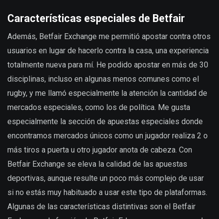
Características especiales de Betfair
Además, Betfair Exchange me permitió apostar contra otros
usuarios en lugar de hacerlo contra la casa, una experiencia
totalmente nueva para mí. He podido apostar en más de 30
disciplinas, incluso en algunas menos comunes como el
rugby, y me llamó especialmente la atención la cantidad de
mercados especiales, como los de política. Me gusta
especialmente la sección de apuestas especiales donde
encontramos mercados únicos como un jugador realiza 2 o
más tiros a puerta u otro jugador anota de cabeza. Con
Betfair Exchange se eleva la calidad de las apuestas
deportivas, aunque resulte un poco más complejo de usar
si no estás muy habituado a usar este tipo de plataformas.
Algunas de las características distintivas son el Betfair