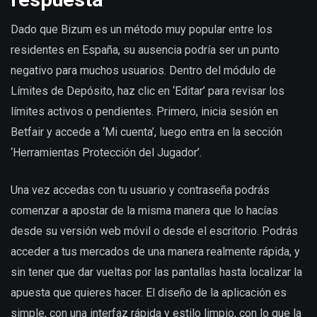
Dado que Bizum es un método muy popular entre los
residentes en España, su ausencia podría ser un punto
negativo para muchos usuarios. Dentro del módulo de
Límites de Depósito, haz clic en ‘Editar’ para revisar los
límites activos o pendientes. Primero, inicia sesión en
Betfair y accede a ‘Mi cuenta’, luego entra en la sección
‘Herramientas Protección del Jugador’.
Una vez accedas con tu usuario y contraseña podrás
comenzar a apostar de la misma manera que lo hacías
desde su versión web móvil o desde el escritorio. Podrás
acceder a tus mercados de una manera realmente rápida, y
sin tener que dar vueltas por las pantallas hasta localizar la
apuesta que quieres hacer. El diseño de la aplicación es
simple, con una interfaz rápida y estilo limpio, con lo que la