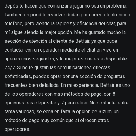
depósito hacen que comenzar a jugar no sea un problema.
También es posible resolver dudas por correo electrónico o
teléfono, pero viendo la rapidez y eficiencia del chat, para
mí sigue siendo la mejor opción. Me ha gustado mucho la
sección de atención al cliente de Betfair, ya que pude
contactar con un operador mediante el chat en vivo en
apenas unos segundos, y lo mejor es que está disponible
24/7. Si no te gustan las comunicaciones directas
sofisticadas, puedes optar por una sección de preguntas
frecuentes bien detallada. En mi experiencia, Betfair es uno
de los operadores con más métodos de pago, con 8
opciones para depositar y 7 para retirar. No obstante, entre
tanta variedad, se echa en falta la opción de Bizum, un
método de pago muy común que sí ofrecen otros
operadores.