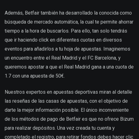
Además, Betfair también ha desarrollado la conocida como
búsqueda de mercado automática, la cual te permite ahorrar
tiempo a la hora de buscarlos. Para ello, tan solo tendrás
que ir haciendo click en diferentes cuotas en diversos
eventos para añadirlos a tu hoja de apuestas. Imaginemos
un encuentro entre el Real Madrid y el FC Barcelona, y
queremos apostar a que el Real Madrid gana a una cuota de
1.7 con una apuesta de 50€.
Nuestros expertos en apuestas deportivas miran al detalle
las reseñas de las casas de apuestas, con el objetivo de
darte la mejor información posible. El único inconveniente
de los métodos de pago de Betfair es que no ofrece Bizum
para realizar depósitos. Una vez creada tu cuenta y
completado el registro, para retirar fondos debes hacer clic