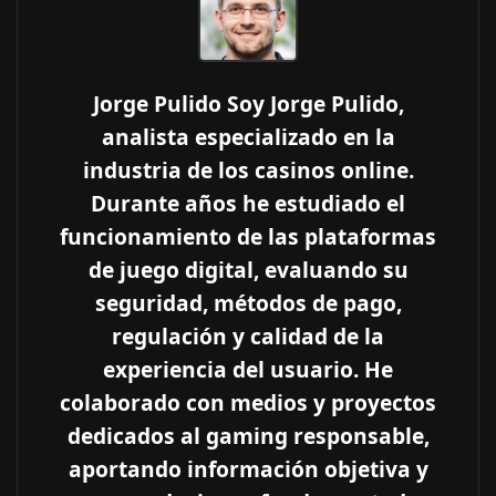
Jorge Pulido Soy Jorge Pulido,
analista especializado en la
industria de los casinos online.
Durante años he estudiado el
funcionamiento de las plataformas
de juego digital, evaluando su
seguridad, métodos de pago,
regulación y calidad de la
experiencia del usuario. He
colaborado con medios y proyectos
dedicados al gaming responsable,
aportando información objetiva y