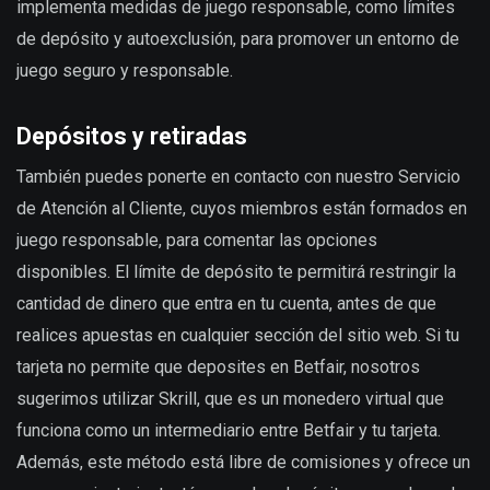
implementa medidas de juego responsable, como límites
de depósito y autoexclusión, para promover un entorno de
juego seguro y responsable.
Depósitos y retiradas
También puedes ponerte en contacto con nuestro Servicio
de Atención al Cliente, cuyos miembros están formados en
juego responsable, para comentar las opciones
disponibles. El límite de depósito te permitirá restringir la
cantidad de dinero que entra en tu cuenta, antes de que
realices apuestas en cualquier sección del sitio web. Si tu
tarjeta no permite que deposites en Betfair, nosotros
sugerimos utilizar Skrill, que es un monedero virtual que
funciona como un intermediario entre Betfair y tu tarjeta.
Además, este método está libre de comisiones y ofrece un