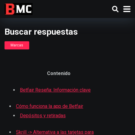
Buscar respuestas
Marcas
Contenido
Betfair Reseña: Información clave
Cómo funciona la app de Betfair
Depósitos y retiradas
Skrill -> Alternativa a las tarjetas para