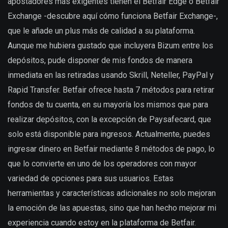
apostadores más exigentes tienen el Betfair Edge o Betfair
Exchange -descubre aquí cómo funciona Betfair Exchange-,
que le añade un plus más de calidad a su plataforma.
Aunque me hubiera gustado que incluyera Bizum entre los
depósitos, pude disponer de mis fondos de manera
inmediata en las retiradas usando Skrill, Neteller, PayPal y
Rapid Transfer. Betfair ofrece hasta 7 métodos para retirar
fondos de tu cuenta, en su mayoría los mismos que para
realizar depósitos, con la excepción de Paysafecard, que
solo está disponible para ingresos. Actualmente, puedes
ingresar dinero en Betfair mediante 8 métodos de pago, lo
que lo convierte en uno de los operadores con mayor
variedad de opciones para sus usuarios. Estas
herramientas y características adicionales no solo mejoran
la emoción de las apuestas, sino que han hecho mejorar mi
experiencia cuando estoy en la plataforma de Betfair.