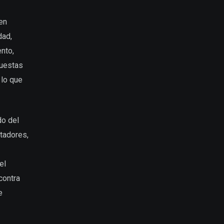
en
dad,
nto,
puestas
 lo que
do del
stadores,
el
contra
e