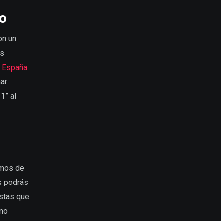
co
on un
es
e España
nar
1” al
emos de
es podrás
estas que
 no