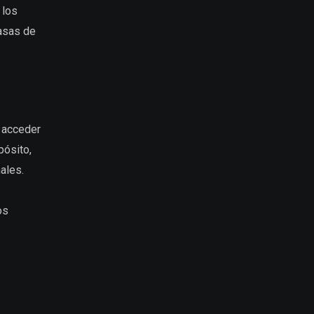
 los
casas de
s acceder
pósito,
nales.
os