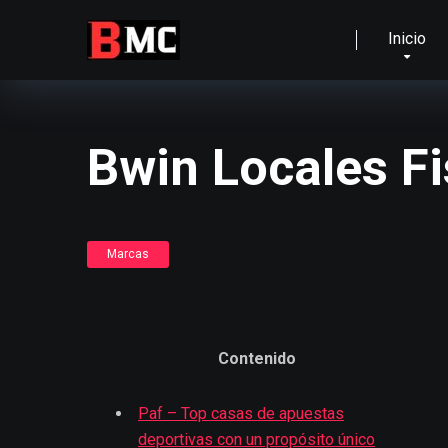
Inicio
Bwin Locales Fi
Marcas
Contenido
Paf – Top casas de apuestas
deportivas con un propósito único