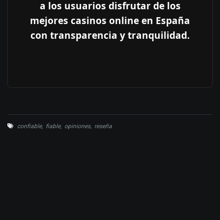
a los usuarios disfrutar de los
mejores casinos online en España
con transparencia y tranquilidad.
confiable
,
fiable
,
opiniones
,
reseña