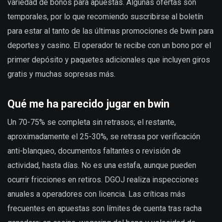
variedad de bonos para apuestas. Algunas ofertas son
temporales, por lo que recomiendo suscribirse al boletín
para estar al tanto de las últimas promociones de bwin para
deportes y casino. El operador te recibe con un bono por el
primer depósito y paquetes adicionales que incluyen giros
gratis y muchas sopresas más.
Qué me ha parecido jugar en bwin
Un 70-75% se completa sin retrasos; el restante,
aproximadamente el 25-30%, se retrasa por verificación
anti-blanqueo, documentos faltantes o revisión de
actividad, hasta días. No es una estafa, aunque pueden
ocurrir fricciones en retiros. DGOJ realiza inspecciones
anuales a operadores con licencia. Las críticas más
frecuentes en apuestas son límites de cuenta tras racha