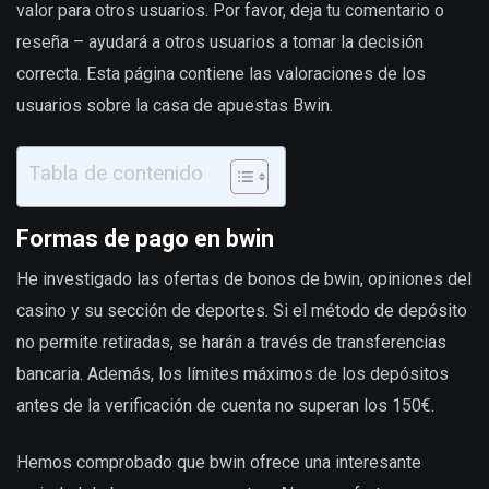
valor para otros usuarios. Por favor, deja tu comentario o
reseña – ayudará a otros usuarios a tomar la decisión
correcta. Esta página contiene las valoraciones de los
usuarios sobre la casa de apuestas Bwin.
Tabla de contenido
Formas de pago en bwin
He investigado las ofertas de bonos de bwin, opiniones del
casino y su sección de deportes. Si el método de depósito
no permite retiradas, se harán a través de transferencias
bancaria. Además, los límites máximos de los depósitos
antes de la verificación de cuenta no superan los 150€.
Hemos comprobado que bwin ofrece una interesante