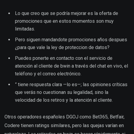
Lo que creo que se podría mejorar es la oferta de
promociones que en estos momentos son muy
limitadas.
Pero siguen mandandote promociones años despues
¿para que vale la ley de proteccion de datos?
Puedes ponerte en contacto con el servicio de
atención al cliente de bwin a través del chat en vivo, el
teléfono y el correo electrónico.
” tiene respuesta clara —lo es—; las opiniones críticas
que verás no cuestionan su legalidad, sino la
velocidad de los retiros y la atención al cliente.
Otros operadores españoles DGOJ como Bet365, Betfair,
Codere tienen ratings similares, pero las quejas varían en