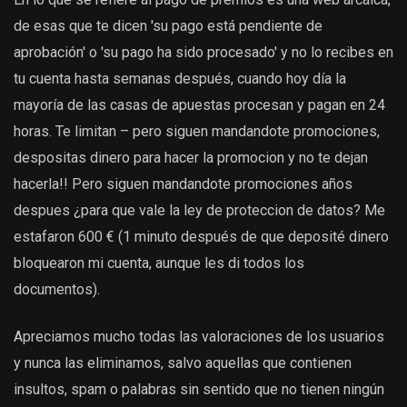
de esas que te dicen 'su pago está pendiente de
aprobación' o 'su pago ha sido procesado' y no lo recibes en
tu cuenta hasta semanas después, cuando hoy día la
mayoría de las casas de apuestas procesan y pagan en 24
horas. Te limitan – pero siguen mandandote promociones,
despositas dinero para hacer la promocion y no te dejan
hacerla!! Pero siguen mandandote promociones años
despues ¿para que vale la ley de proteccion de datos? Me
estafaron 600 € (1 minuto después de que deposité dinero
bloquearon mi cuenta, aunque les di todos los
documentos).
Apreciamos mucho todas las valoraciones de los usuarios
y nunca las eliminamos, salvo aquellas que contienen
insultos, spam o palabras sin sentido que no tienen ningún