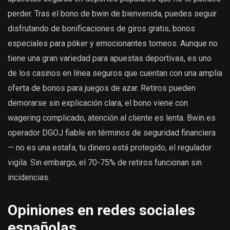
perder. Tras el bono de bwin de bienvenida, puedes seguir
disfrutando de bonificaciones de giros gratis, bonos
especiales para póker y emocionantes torneos. Aunque no
tiene una gran variedad para apuestas deportivas, es uno
de los casinos en línea seguros que cuentan con una amplia
oferta de bonos para juegos de azar. Retiros pueden
demorarse sin explicación clara, el bono viene con
wagering complicado, atención al cliente es lenta. Bwin es
operador DGOJ fiable en términos de seguridad financiera
— no es una estafa, tu dinero está protegido, el regulador
vigila. Sin embargo, el 70-75% de retiros funcionan sin
incidencias.
Opiniones en redes sociales
españolas