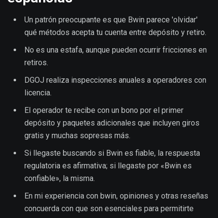
Un patrón preocupante es que Bwin parece 'olvidar'
qué métodos acepta tu cuenta entre depósito y retiro.
No es una estafa, aunque pueden ocurrir fricciones en
retiros.
DGOJ realiza inspecciones anuales a operadores con
licencia.
El operador te recibe con un bono por el primer
depósito y paquetes adicionales que incluyen giros
gratis y muchas sopresas más.
Si llegaste buscando si Bwin es fiable, la respuesta
regulatoria es afirmativa; si llegaste por «Bwin es
confiable», la misma.
En mi experiencia con bwin, opiniones y otras reseñas
concuerda con que son esenciales para permitirte