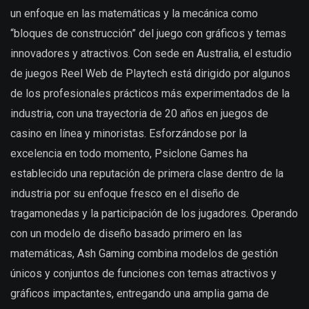
un enfoque en las matemáticas y la mecánica como
“bloques de construcción” del juego con gráficos y temas
innovadores y atractivos. Con sede en Australia, el estudio
de juegos Reel Web de Playtech está dirigido por algunos
de los profesionales prácticos más experimentados de la
industria, con una trayectoria de 20 años en juegos de
casino en línea y minoristas. Esforzándose por la
excelencia en todo momento, Psiclone Games ha
establecido una reputación de primera clase dentro de la
industria por su enfoque fresco en el diseño de
tragamonedas y la participación de los jugadores. Operando
con un modelo de diseño basado primero en las
matemáticas, Ash Gaming combina modelos de gestión
únicos y conjuntos de funciones con temas atractivos y
gráficos impactantes, entregando una amplia gama de