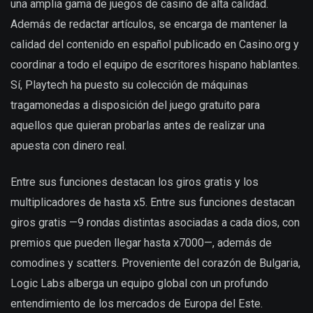
una amplia gama de juegos de casino de alta calidad.
Además de redactar artículos, se encarga de mantener la
calidad del contenido en español publicado en Casino.org y
coordinar a todo el equipo de escritores hispano hablantes.
Sí, Playtech ha puesto su colección de máquinas
tragamonedas a disposición del juego gratuito para
aquellos que quieran probarlas antes de realizar una
apuesta con dinero real.
Entre sus funciones destacan los giros gratis y los
multiplicadores de hasta x5. Entre sus funciones destacan
giros gratis —9 rondas distintas asociadas a cada dios, con
premios que pueden llegar hasta x7000—, además de
comodines y scatters. Proveniente del corazón de Bulgaria,
Logic Labs alberga un equipo global con un profundo
entendimiento de los mercados de Europa del Este.