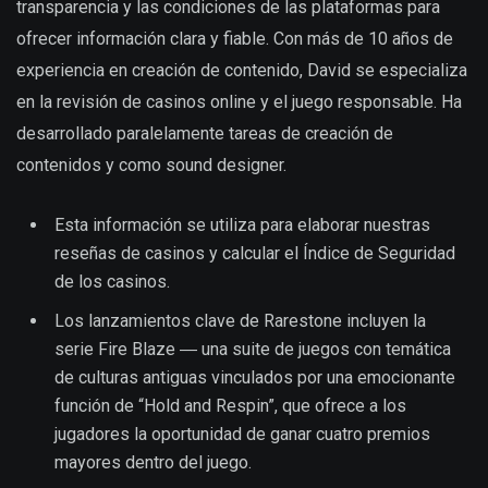
transparencia y las condiciones de las plataformas para
ofrecer información clara y fiable. Con más de 10 años de
experiencia en creación de contenido, David se especializa
en la revisión de casinos online y el juego responsable. Ha
desarrollado paralelamente tareas de creación de
contenidos y como sound designer.
Esta información se utiliza para elaborar nuestras
reseñas de casinos y calcular el Índice de Seguridad
de los casinos.
Los lanzamientos clave de Rarestone incluyen la
serie Fire Blaze ― una suite de juegos con temática
de culturas antiguas vinculados por una emocionante
función de “Hold and Respin”, que ofrece a los
jugadores la oportunidad de ganar cuatro premios
mayores dentro del juego.