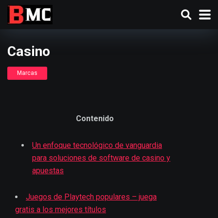
Casino
Marcas
Contenido
Un enfoque tecnológico de vanguardia
para soluciones de software de casino y
apuestas
Juegos de Playtech populares – juega
gratis a los mejores títulos