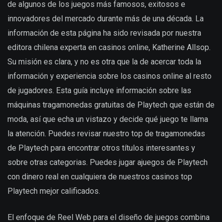
de algunos de los juegos más famosos, exitosos e
innovadores del mercado durante más de una década. La
información de esta página ha sido revisada por nuestra
editora chilena experta en casinos online, Katherine Allsop.
Su misión es clara, y no es otra que la de acercar toda la
información y experiencia sobre los casinos online al resto
de jugadores. Esta guía incluye información sobre las
máquinas tragamonedas gratuitas de Playtech que están de
moda, así que echa un vistazo y decide qué juego te llama
la atención. Puedes revisar nuestro top de tragamonedas
de Playtech para encontrar otros títulos interesantes y
sobre otras categorias. Puedes jugar ajuegos de Playtech
con dinero real en cualquiera de nuestros casinos top
Playtech mejor calificados.
El enfoque de Reel Web para el diseño de juegos combina