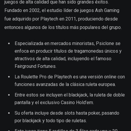
juegos de alta calidad que han sido grandes éxitos.
Fundado en 2002, el estudio líder de juegos Ash Gaming
fue adquirido por Playtech en 2011, produciendo desde
entonces algunos de los títulos más populares del grupo.
Especializada en mercados minoristas, Psiclone se
enfoca en producir títulos de tragamonedas únicos y
atractivos de alta calidad, incluyendo el famoso
Fairground Fortunes.
La Roulette Pro de Playtech es una versión online con
funciones avanzadas de la clásica ruleta europea.
Entre estos se incluyen el blackjack, la ruleta de doble
pantalla y el exclusivo Casino Hold’em.
Su oferta incluye desde slots hasta poker, pasando
por blackjack y todo tipo de ruletas.