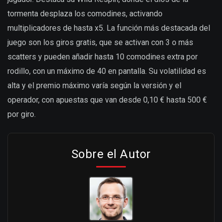
tormenta desplaza los comodines, activando
multiplicadores de hasta x5. La función más destacada del
juego son los giros gratis, que se activan con 3 o más
scatters y pueden añadir hasta 10 comodines extra por
rodillo, con un máximo de 40 en pantalla. Su volatilidad es
alta y el premio máximo varía según la versión y el
operador, con apuestas que van desde 0,10 € hasta 500 €
por giro.
Sobre el Autor