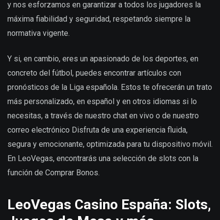
y nos esforzamos en garantizar a todos los jugadores la
máxima fiabilidad y seguridad, respetando siempre la
normativa vigente.
Y si, en cambio, eres un apasionado de los deportes, en
concreto del fútbol, puedes encontrar artículos con
pronósticos de la Liga española. Estos te ofrecerán un trato
más personalizado, en español y en otros idiomas si lo
necesitas, a través de nuestro chat en vivo o de nuestro
correo electrónico Disfruta de una experiencia fluida,
segura y emocionante, optimizada para tu dispositivo móvil.
En LeoVegas, encontrarás una selección de slots con la
función de Comprar Bonos.
LeoVegas Casino España: Slots,