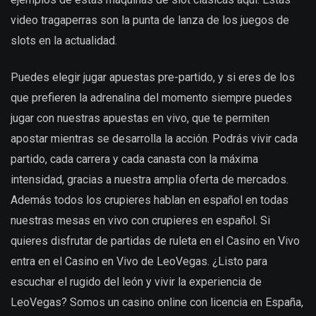
video tragaperras son la punta de lanza de los juegos de
slots en la actualidad.
Puedes elegir jugar apuestas pre-partido, y si eres de los
que prefieren la adrenalina del momento siempre puedes
jugar con nuestras apuestas en vivo, que te permiten
apostar mientras se desarrolla la acción. Podrás vivir cada
partido, cada carrera y cada canasta con la máxima
intensidad, gracias a nuestra amplia oferta de mercados.
Además todos los crupieres hablan en español en todas
nuestras mesas en vivo con crupieres en español. Si
quieres disfrutar de partidas de ruleta en el Casino en Vivo
entra en el Casino en Vivo de LeoVegas. ¿Listo para
escuchar el rugido del león y vivir la experiencia de
LeoVegas? Somos un casino online con licencia en España,