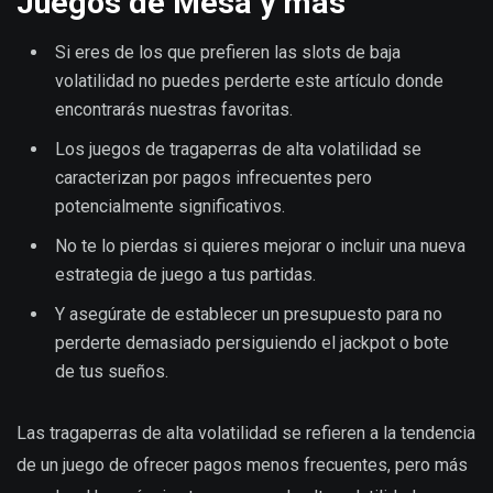
Juegos de Mesa y más
Si eres de los que prefieren las slots de baja
volatilidad no puedes perderte este artículo donde
encontrarás nuestras favoritas.
Los juegos de tragaperras de alta volatilidad se
caracterizan por pagos infrecuentes pero
potencialmente significativos.
No te lo pierdas si quieres mejorar o incluir una nueva
estrategia de juego a tus partidas.
Y asegúrate de establecer un presupuesto para no
perderte demasiado persiguiendo el jackpot o bote
de tus sueños.
Las tragaperras de alta volatilidad se refieren a la tendencia
de un juego de ofrecer pagos menos frecuentes, pero más