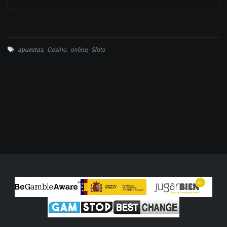
apuestas
,
Casino
,
online
,
Slots