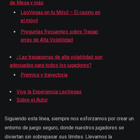
de Mesa y más
LeoVegas en tu Móvil – El casino en
el móvil
Preguntas frecuentes sobre Tragap
erras de Alta Volatilidad
¿Las tragaperras de alta volatilidad son
adecuadas para todos los jugadores?
Premios y trayectoria
Vive la Experiencia LeoVegas
Sobre el Autor
Siguiendo esta línea, siempre nos esforzamos por crear un
entorno de juego seguro, donde nuestros jugadores se
diviertan sin sobrepasar sus límites. Llevamos la