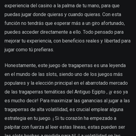
experiencia del casino a la palma de tu mano, para que
puedas jugar donde quieras y cuando quieras. Con esta
función no tendrás que esperar más a un giro afortunado,
puedes acceder directamente a ello. Todo pensado para
mejorar tu experiencia, con beneficios reales y libertad para
jugar como tú prefieras.
Honestamente, este juego de tragaperras es una leyenda
en el mundo de las slots, siendo uno de los juegos más
populares y la elección principal en el abarrotado mercado
de las tragaperras temáticas del Antiguo Egipto , ¡y eso ya
es mucho decir! Para maximizar las ganancias al jugar a las
tragaperras de alta volatilidad, es crucial emplear alguna
estrategia en tu juego. ¡ Si tu corazón ha empezado a
palpitar con fuerza al leer estas líneas, estas pueden ser
las slots hechas a medida para ti! ¡La volatilidad en las