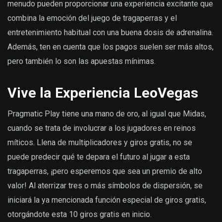
menudo pueden proporcionar una experiencia excitante que
combina la emoción del juego de tragaperras y el
entretenimiento habitual con una buena dosis de adrenalina.
Además, ten en cuenta que los pagos suelen ser más altos,
pero también lo son las apuestas mínimas.
Vive la Experiencia LeoVegas
Pragmatic Play tiene una mano de oro, al igual que Midas,
cuando se trata de involucrar a los jugadores en reinos
míticos. Llena de multiplicadores y giros gratis, no se
puede predecir qué te depara el futuro al jugar a esta
tragaperras, ¡pero esperemos que sea un premio de alto
valor! Al aterrizar tres o más símbolos de dispersión, se
iniciará la ya mencionada función especial de giros gratis,
otorgándote esta 10 giros gratis en inicio.