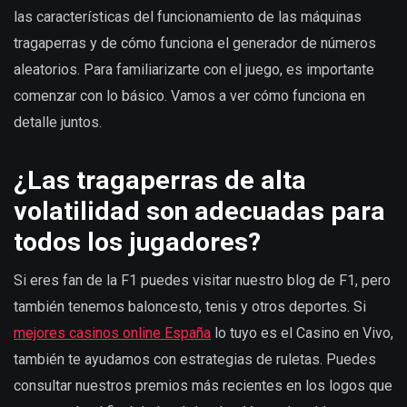
las características del funcionamiento de las máquinas
tragaperras y de cómo funciona el generador de números
aleatorios. Para familiarizarte con el juego, es importante
comenzar con lo básico. Vamos a ver cómo funciona en
detalle juntos.
¿Las tragaperras de alta
volatilidad son adecuadas para
todos los jugadores?
Si eres fan de la F1 puedes visitar nuestro blog de F1, pero
también tenemos baloncesto, tenis y otros deportes. Si
mejores casinos online España
lo tuyo es el Casino en Vivo,
también te ayudamos con estrategias de ruletas. Puedes
consultar nuestros premios más recientes en los logos que