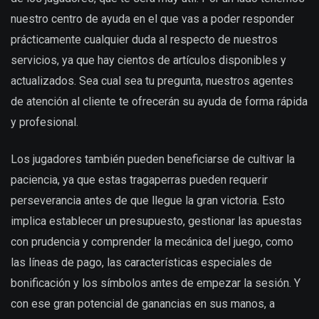
nuestro centro de ayuda en el que vas a poder responder
prácticamente cualquier duda al respecto de nuestros
servicios, ya que hay cientos de artículos disponibles y
actualizados. Sea cual sea tu pregunta, nuestros agentes
de atención al cliente te ofrecerán su ayuda de forma rápida
y profesional.
Los jugadores también pueden beneficiarse de cultivar la
paciencia, ya que estas tragaperras pueden requerir
perseverancia antes de que llegue la gran victoria. Esto
implica establecer un presupuesto, gestionar las apuestas
con prudencia y comprender la mecánica del juego, como
las líneas de pago, las características especiales de
bonificación y los símbolos antes de empezar la sesión. Y
con ese gran potencial de ganancias en sus manos, a