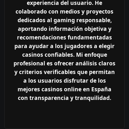
experiencia del usuario. He
colaborado con medios y proyectos
dedicados al gaming responsable,
aportando información objetiva y
recomendaciones fundamentadas
para ayudar a los jugadores a elegir
casinos confiables. Mi enfoque
profesional es ofrecer análisis claros
y criterios verificables que permitan
a los usuarios disfrutar de los
mejores casinos online en España
con transparencia y tranquilidad.