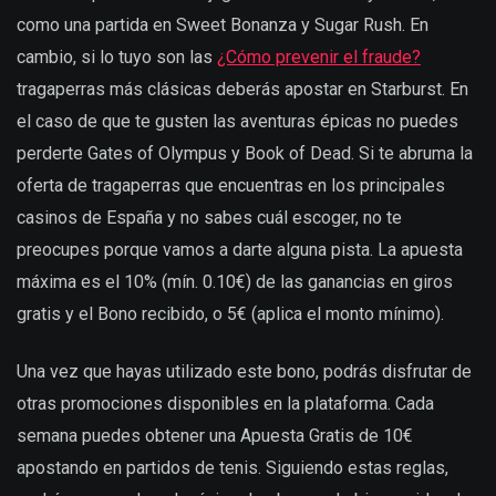
como una partida en Sweet Bonanza y Sugar Rush. En
cambio, si lo tuyo son las
¿Cómo prevenir el fraude?
tragaperras más clásicas deberás apostar en Starburst. En
el caso de que te gusten las aventuras épicas no puedes
perderte Gates of Olympus y Book of Dead. Si te abruma la
oferta de tragaperras que encuentras en los principales
casinos de España y no sabes cuál escoger, no te
preocupes porque vamos a darte alguna pista. La apuesta
máxima es el 10% (mín. 0.10€) de las ganancias en giros
gratis y el Bono recibido, o 5€ (aplica el monto mínimo).
Una vez que hayas utilizado este bono, podrás disfrutar de
otras promociones disponibles en la plataforma. Cada
semana puedes obtener una Apuesta Gratis de 10€
apostando en partidos de tenis. Siguiendo estas reglas,