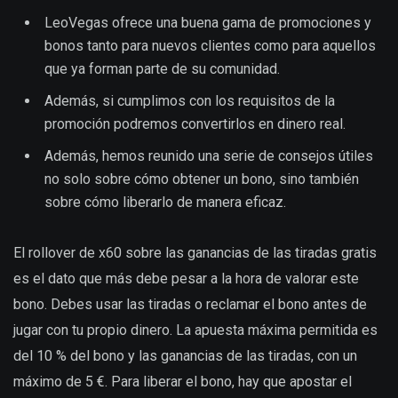
LeoVegas ofrece una buena gama de promociones y
bonos tanto para nuevos clientes como para aquellos
que ya forman parte de su comunidad.
Además, si cumplimos con los requisitos de la
promoción podremos convertirlos en dinero real.
Además, hemos reunido una serie de consejos útiles
no solo sobre cómo obtener un bono, sino también
sobre cómo liberarlo de manera eficaz.
El rollover de x60 sobre las ganancias de las tiradas gratis
es el dato que más debe pesar a la hora de valorar este
bono. Debes usar las tiradas o reclamar el bono antes de
jugar con tu propio dinero. La apuesta máxima permitida es
del 10 % del bono y las ganancias de las tiradas, con un
máximo de 5 €. Para liberar el bono, hay que apostar el