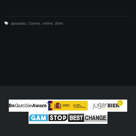
apuestas
,
Casino
,
online
,
Slots