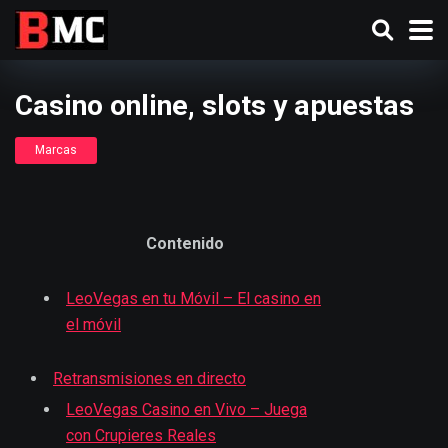
Casino online, slots y apuestas
Marcas
Contenido
LeoVegas en tu Móvil – El casino en
el móvil
Retransmisiones en directo
LeoVegas Casino en Vivo – Juega
con Crupieres Reales