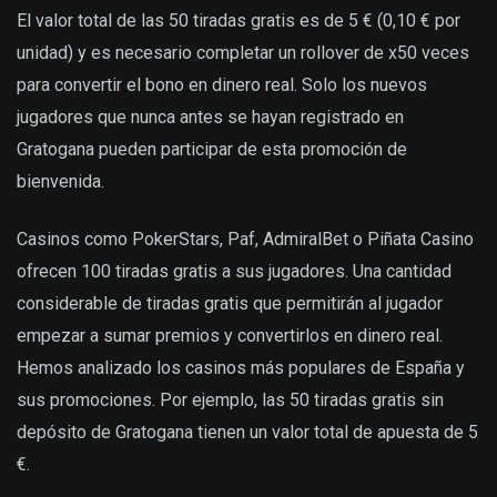
El valor total de las 50 tiradas gratis es de 5 € (0,10 € por
unidad) y es necesario completar un rollover de x50 veces
para convertir el bono en dinero real. Solo los nuevos
jugadores que nunca antes se hayan registrado en
Gratogana pueden participar de esta promoción de
bienvenida.
Casinos como PokerStars, Paf, AdmiralBet o Piñata Casino
ofrecen 100 tiradas gratis a sus jugadores. Una cantidad
considerable de tiradas gratis que permitirán al jugador
empezar a sumar premios y convertirlos en dinero real.
Hemos analizado los casinos más populares de España y
sus promociones. Por ejemplo, las 50 tiradas gratis sin
depósito de Gratogana tienen un valor total de apuesta de 5
€.