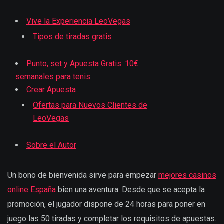
Vive la Experiencia LeoVegas
Tipos de tiradas gratis
Punto, set y Apuesta Gratis: 10€
semanales para tenis
Crear Apuesta
Ofertas para Nuevos Clientes de
LeoVegas
Sobre el Autor
Un bono de bienvenida sirve para empezar
mejores casinos
online España
bien una aventura. Desde que se acepta la
promoción, el jugador dispone de 24 horas para poner en
juego las 50 tiradas y completar los requisitos de apuestas.