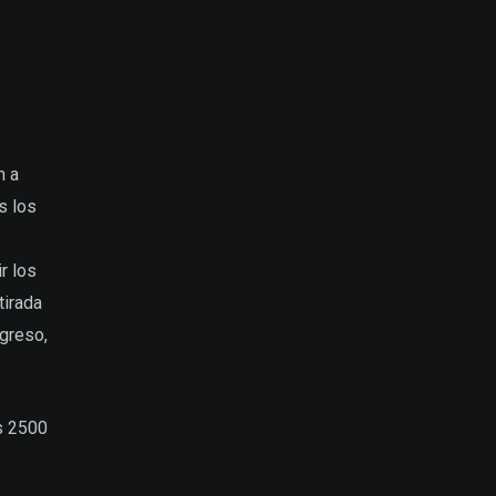
n a
s los
r los
tirada
greso,
s 2500