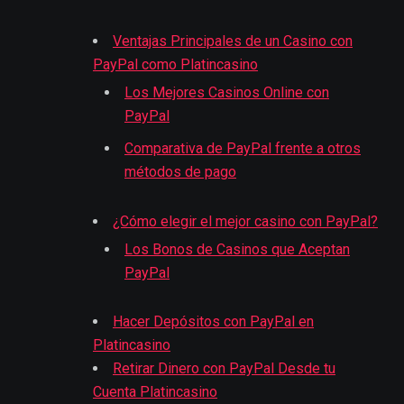
Ventajas Principales de un Casino con
PayPal como Platincasino
Los Mejores Casinos Online con
PayPal
Comparativa de PayPal frente a otros
métodos de pago
¿Cómo elegir el mejor casino con PayPal?
Los Bonos de Casinos que Aceptan
PayPal
Hacer Depósitos con PayPal en
Platincasino
Retirar Dinero con PayPal Desde tu
Cuenta Platincasino