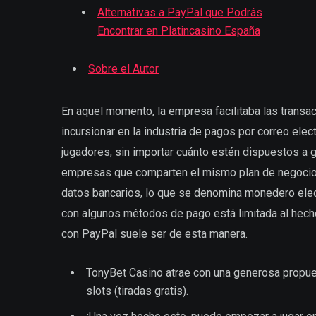
Alternativas a PayPal que Podrás
Encontrar en Platincasino España
Sobre el Autor
En aquel momento, la empresa facilitaba las trans
incursionar en la industria de pagos por correo ele
jugadores, sin importar cuánto estén dispuestos a g
empresas que comparten el mismo plan de negocio, 
datos bancarios, lo que se denomina monedero elect
con algunos métodos de pago está limitada al hech
con PayPal suele ser de esta manera.
TonyBet Casino atrae con una generosa propue
slots (tiradas gratis).