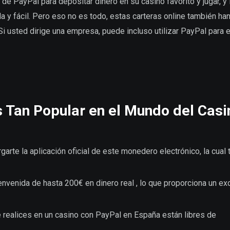
de PayPal para depositar dinero en su casino favorito y jugar, y
illa y fácil. Pero eso no es todo, estas carteras online también ha
Si usted dirige una empresa, puede incluso utilizar PayPal para e
s Tan Popular en el Mundo del Casi
arte la aplicación oficial de este monedero electrónico, la cual 
nvenida de hasta 200€ en dinero real , lo que proporciona un ex
e realices en un casino con PayPal en España están libres de