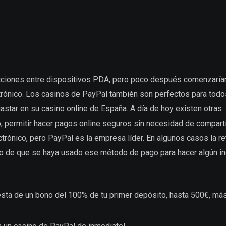
acciones entre dispositivos PDA, pero poco después comenzaría
ctrónico. Los casinos de PayPal también son perfectos para todo
astar en su casino online de España. A día de hoy existen otras
permitir hacer pagos online seguros sin necesidad de comparti
rónico, pero PayPal es la empresa líder. En algunos casos la re
o de que se haya usado ese método de pago para hacer algún in
sta de un bono del 100% de tu primer depósito, hasta 500€, má