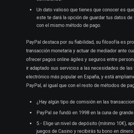
Un dato valioso que tienes que conocer es que
este te dará la opción de guardar tus datos de
con el mismo método de pago.
PayPal destaca por su fiabilidad, su filosofía es p
transacción monetaria y actuar de mediador ante cua
ofrecer pagos online ágiles y seguros entre person
ir adaptado sus servicios a las necesidades de las
electrónico más popular en España, y está ampliamen
PayPal, al igual que con el resto de métodos de pago
¿Hay algún tipo de comisión en las transacci
PayPal se fundó en 1998 en la cuna de grandes
5.- Elige un nivel de depósito (mínimo 10€), a
juegos de Casino y recibirás tu bono en dinero