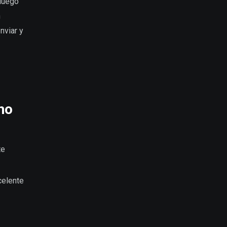
 luego
n
nviar y
no
te
celente