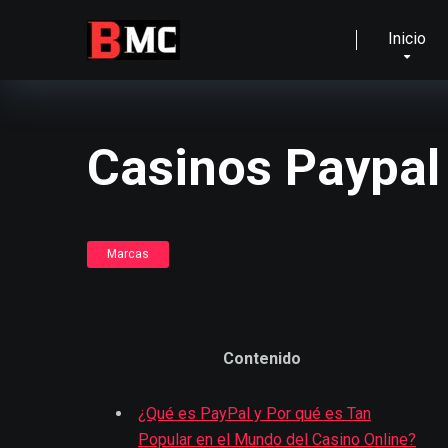
Inicio
Casinos Paypal
Marcas
Contenido
¿Qué es PayPal y Por qué es Tan
Popular en el Mundo del Casino Online?