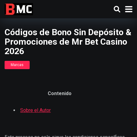
Códigos de Bono Sin Depósito &
Promociones de Mr Bet Casino
2026
Marcas
Contenido
Sobre el Autor