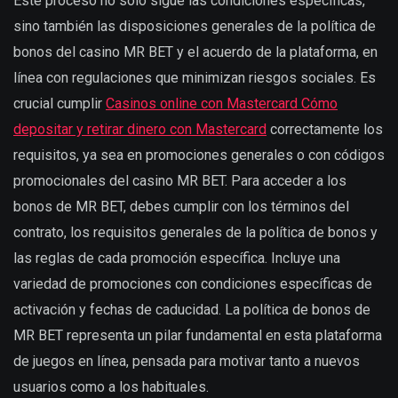
Este proceso no solo sigue las condiciones específicas,
sino también las disposiciones generales de la política de
bonos del casino MR BET y el acuerdo de la plataforma, en
línea con regulaciones que minimizan riesgos sociales. Es
crucial cumplir
Casinos online con Mastercard Cómo
depositar y retirar dinero con Mastercard
correctamente los
requisitos, ya sea en promociones generales o con códigos
promocionales del casino MR BET. Para acceder a los
bonos de MR BET, debes cumplir con los términos del
contrato, los requisitos generales de la política de bonos y
las reglas de cada promoción específica. Incluye una
variedad de promociones con condiciones específicas de
activación y fechas de caducidad. La política de bonos de
MR BET representa un pilar fundamental en esta plataforma
de juegos en línea, pensada para motivar tanto a nuevos
usuarios como a los habituales.