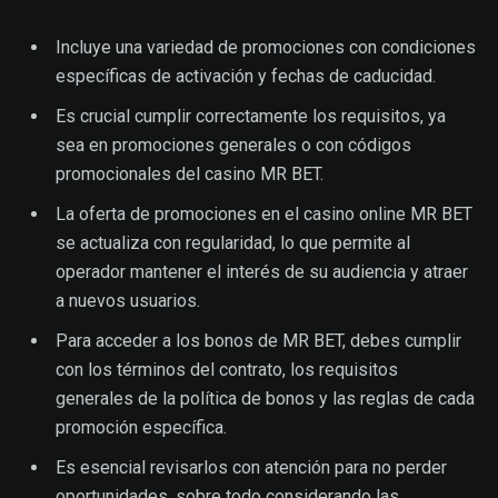
Incluye una variedad de promociones con condiciones
específicas de activación y fechas de caducidad.
Es crucial cumplir correctamente los requisitos, ya
sea en promociones generales o con códigos
promocionales del casino MR BET.
La oferta de promociones en el casino online MR BET
se actualiza con regularidad, lo que permite al
operador mantener el interés de su audiencia y atraer
a nuevos usuarios.
Para acceder a los bonos de MR BET, debes cumplir
con los términos del contrato, los requisitos
generales de la política de bonos y las reglas de cada
promoción específica.
Es esencial revisarlos con atención para no perder
oportunidades, sobre todo considerando las