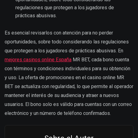
regulaciones que protegen a los jugadores de
prácticas abusivas.
Es esencial revisarlos con atención para no perder
oportunidades, sobre todo considerando las regulaciones
que protegen a los jugadores de prácticas abusivas. En
mejores casinos online España
MR BET, cada bono cuenta
con términos y condiciones individuales para su obtención
y uso. La oferta de promociones en el casino online MR
BET se actualiza con regularidad, lo que permite al operador
mantener el interés de su audiencia y atraer a nuevos
usuarios. El bono solo es válido para cuentas con un correo
electrónico y un número de teléfono confirmados.