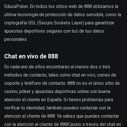
EducaPoker. En todos los sitios web de 888 utilizamos la
última tecnología de protección de datos sensible, como la
criptografía SSL (Secure Sockets Layer) para garantizar
apuestas deportivas seguras con tus de tus datos
personales.
Chat en vivo de 888
En cada uno de ellos encontrarás al menos dos o tres
métodos de contacto, tales como chat en vivo, correo de
soporte y teléfono de contacto. 888 no es el único sitio de
casino, póker y apuestas deportivas online con buena
atención al cliente en España. Si tienes problemas para
verificar tu identidad, también puedes contactar con la
atención al cliente de 888. Ya sabes que puedes contactar
con la atención al cliente de 888Casino a través del chat en