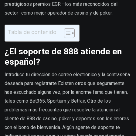
prestigiosos premios EGR –los más reconocidos del
sector- como mejor operador de casino y de poker.
Tabla de contenido
¿El soporte de 888 atiende en
español?
Introduce tu dirección de correo electrónico y la contraseña
deseada para registrarte Existen otros que seguramente
has escuchado alguna vez, por la enorme fama que tienen,
tales como Bet365, Sportium y Betfair. Otro de los
problemas más frecuentes que resuelve la atención al
cliente de 888 de casino, póker y deportes son los errores
con el bono de bienvenida. Algún agente de soporte te