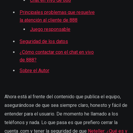
Chat en vivo de 888
Principales problemas que resuelve
la atención al cliente de 888
Juego responsable
Seguridad de los datos
¿Cómo contactar con el chat en vivo
de 888?
Sobre el Autor
Ahora está al frente del contenido que publica el equipo,
asegurándose de que sea siempre claro, honesto y fácil de
entender para el usuario. De momento he llamado a los
teléfonos y nada. Lo que pasa es que prefiero cerrar la
cuenta .com y tener la seguridad de que
Neteller: ¿Qué es y