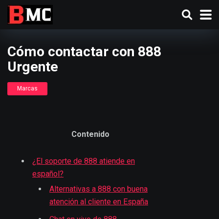
Cómo contactar con 888
Urgente
Marcas
Contenido
¿El soporte de 888 atiende en
español?
Alternativas a 888 con buena
atención al cliente en España