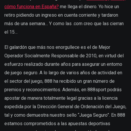
cómo funciona en España?
me llega el dinero. Yo hice un
retiro pidiendo un ingreso en cuenta corriente y tardaron
más de una semana… Y como las .com creo que las cierran
el 15…
El galardón que más nos enorgullece es el de Mejor
Operador Socialmente Responsable de 2010, en virtud del
esfuerzo realizado durante años para asegurar un entorno
de juego seguro. A lo largo de varios años de actividad en
el sector del juego, 888 ha recibido un gran número de
premios y reconocimientos. Además, en 888sport podrás
apostar de manera totalmente legal gracias a la licencia
expedida por la Dirección General de Ordenación del Juego,
tal y como demuestra nuestro sello “Juega Seguro”. En 888
estamos comprometidos a las apuestas deportivas