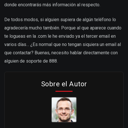
donde encontrarás más información al respecto.
De todos modos, si alguien supiera de algún teléfono lo
agradecería mucho también. Porque al que aparece cuando
te logueas en la .com le he enviado ya el tercer email en
varios días… ¿Es normal que no tengan siquiera un email al
que contactar? Buenas, necesito hablar directamente con
alguien de soporte de 888.
Sobre el Autor