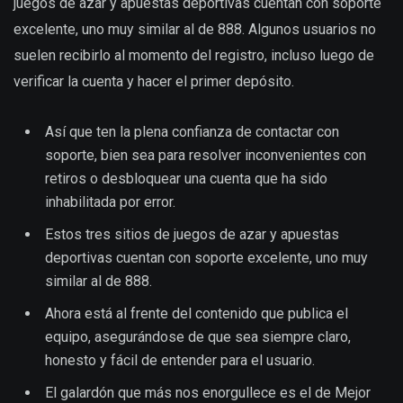
juegos de azar y apuestas deportivas cuentan con soporte
excelente, uno muy similar al de 888. Algunos usuarios no
suelen recibirlo al momento del registro, incluso luego de
verificar la cuenta y hacer el primer depósito.
Así que ten la plena confianza de contactar con
soporte, bien sea para resolver inconvenientes con
retiros o desbloquear una cuenta que ha sido
inhabilitada por error.
Estos tres sitios de juegos de azar y apuestas
deportivas cuentan con soporte excelente, uno muy
similar al de 888.
Ahora está al frente del contenido que publica el
equipo, asegurándose de que sea siempre claro,
honesto y fácil de entender para el usuario.
El galardón que más nos enorgullece es el de Mejor