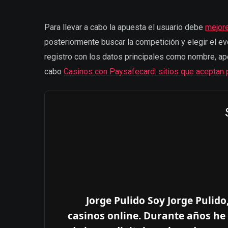
Para llevar a cabo la apuesta el usuario debe
mejore
posteriormente buscar la competición y elegir el ev
registro con los datos principales como nombre, ape
cabo
Casinos con Paysafecard: sitios que aceptan
Jorge Pulido Soy Jorge Pulido,
casinos online. Durante años he