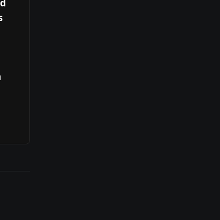
ad
s
n