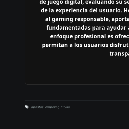
de juego digital, evaluando su 
de la experiencia del usuario. 
al gaming responsable, aport
fundamentadas para ayudar a l
enfoque profesional es ofrece
permitan a los usuarios disfru
transp
apostar
,
empezar
,
luckia