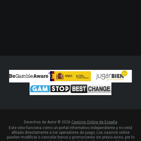
Derechos de Autor © 2026
Casinos Online de España
Este sitio funciona como un portal informativo independiente y no está
afiliado directamente a los operadores de juego. Los casinos online
pueden modificar o cancelar bonos y promociones sin previo aviso, por lo