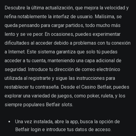
Descubre la última actualización, que mejora la velocidad y
refina notablemente la interfaz de usuario. Malísima, se
queda pensando para cargar partidos, todo mucho más
lento y se ve peor. En ocasiones, puedes experimentar
dificultades al acceder debido a problemas con tu conexión
a Internet. Este sistema garantiza que solo tú puedas
acceder a tu cuenta, manteniendo una capa adicional de
seguridad. Introduce tu dirección de correo electrónico
utilizada al registrarte y sigue las instrucciones para
restablecer tu contraseña. Desde el Casino Betfair, puedes
explorar una variedad de juegos, como poker, ruleta, y los
siempre populares Betfair slots.
Una vez instalada, abre la app, busca la opción de
Betfair login e introduce tus datos de acceso.