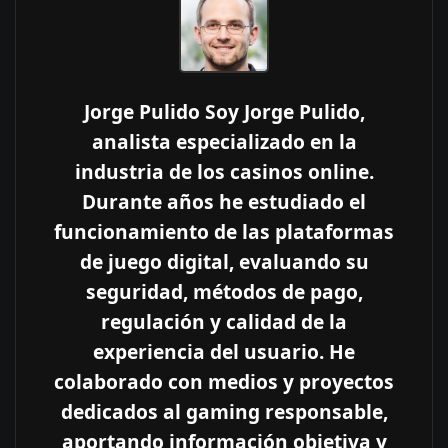
Jorge Pulido Soy Jorge Pulido,
analista especializado en la
industria de los casinos online.
Durante años he estudiado el
funcionamiento de las plataformas
de juego digital, evaluando su
seguridad, métodos de pago,
regulación y calidad de la
experiencia del usuario. He
colaborado con medios y proyectos
dedicados al gaming responsable,
aportando información objetiva y