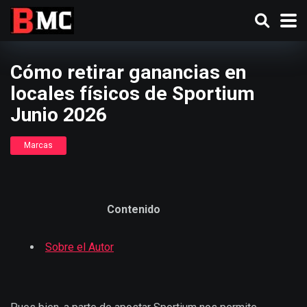
Cómo retirar ganancias en
locales físicos de Sportium
Junio 2026
Marcas
Contenido
Sobre el Autor