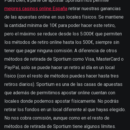
Pues bien, a parte de apostar Sportium nos permite
mejores casinos online España
retirar nuestras ganancias
de las apuestas online en sus locales físicos. Se mantiene
la cantidad mínima de 10€ para poder hacer este retiro,
pero el máximo se reduce desde los 5.000€ que permiten
los métodos de retiro online hasta los 500€, siempre sin
tener que pagar ninguna comisión. A diferencia de otros
métodos de retirada de Sportium como Visa, MasterCard o
PayPal, solo se puede hacer un retiro al día en un local
físico (con el resto de métodos puedes hacer hasta tres
retiros diarios). Sportium es una de las casas de apuestas
que además de permitirnos apostar online cuentan con
locales donde podemos apostar físicamente. No podrás
retirar los fondos en un local diferente al que hayas elegido.
No nos cobra comisión, aunque como en el resto de
métodos de retirada de Sportium tiene algunos límites.