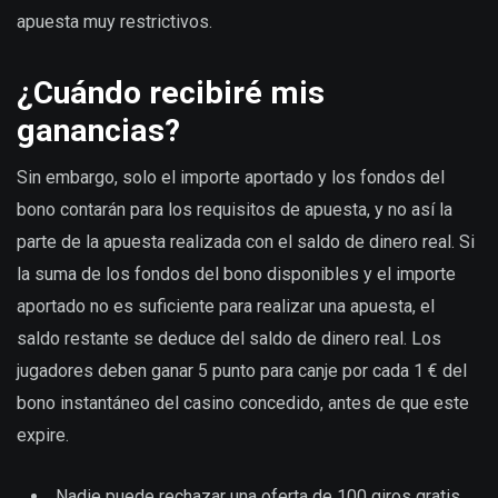
apuesta muy restrictivos.
¿Cuándo recibiré mis
ganancias?
Sin embargo, solo el importe aportado y los fondos del
bono contarán para los requisitos de apuesta, y no así la
parte de la apuesta realizada con el saldo de dinero real. Si
la suma de los fondos del bono disponibles y el importe
aportado no es suficiente para realizar una apuesta, el
saldo restante se deduce del saldo de dinero real. Los
jugadores deben ganar 5 punto para canje por cada 1 € del
bono instantáneo del casino concedido, antes de que este
expire.
Nadie puede rechazar una oferta de 100 giros gratis