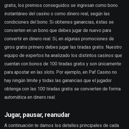
gratis, los premios conseguidos se ingresan como bono
instantáneo del casino o como dinero real, según las
condiciones del bono. Si obtienes ganancias, éstas se
convierten en un bono que debes jugar de nuevo para
convertir en dinero real. Sí, en algunas promociones de
giros gratis primero debes jugar las tiradas gratis. Nuestro
equipo de expertos ha analizado los distintos casinos que
cuentan con bonos de 100 tiradas gratis y son únicamente
para apostar en las slots. Por ejemplo, en Paf Casino no
hay ningún límite y todas las ganancias que el jugador
obtenga con las 100 tiradas gratis se convierten de forma
automática en dinero real.
Jugar, pausar, reanudar
A continuación te damos los detalles principales de cada