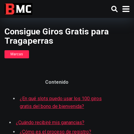
Consigue Giros Gratis para
Tragaperras
Marcas
Contenido
¿En qué slots puedo usar los 100 giros
gratis del bono de bienvenida?
¿Cuándo recibiré mis ganancias?
¿Cómo es el proceso de registro?