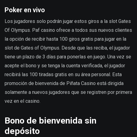
Poker en vivo
Los jugadores solo podrán jugar estos giros a la slot Gates
Of Olympus. Paf casino ofrece a todos sus nuevos clientes
la opción de recibir hasta 100 giros gratis para jugar en la
slot de Gates of Olympus. Desde que las reciba, el jugador
tiene un plazo de 3 días para ponerlas en juego. Una vez se
acepte el bono y se tenga la cuenta verificada, el jugador
recibirá las 100 tiradas gratis en su área personal. Esta
promoción de bienvenida de Piñata Casino está dirigida
solamente a nuevos jugadores que se registren por primera
vez en el casino.
Bono de bienvenida sin
depósito