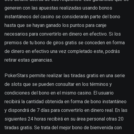
generen con las apuestas realizadas usando bonos
instantáneos del casino se considerarán parte del bono
hasta que se hayan ganado los puntos para canje
necesarios para convertirlo en dinero en efectivo. Si los
premios de tu bono de giros gratis se conceden en forma
de dinero en efectivo una vez completado este, podrás
retirar estas ganancias.
PokerStars permite realizar las tiradas gratis en una serie
de slots que se pueden consultar en los términos y
condiciones del bono en el mismo casino. El usuario
recibirá la cantidad obtenida en forma de bono instantáneo
y dispondrá de 7 días para convertirlo en dinero real. En las
siguientes 24 horas recibirá en su área personal otras 20
tiradas gratis. Se trata del mejor bono de bienvenida con