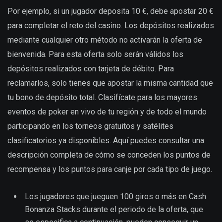
Por ejemplo, si un jugador deposita 10 €, debe apostar 20 €
para completar el reto del casino. Los depósitos realizados
mediante cualquier otro método no activarán la oferta de
bienvenida. Para esta oferta solo serán válidos los
depósitos realizados con tarjeta de débito. Para
reclamarlos, solo tienes que apostar la misma cantidad que
tu bono de depósito total. Clasifícate para los mayores
eventos de poker en vivo de tu región y de todo el mundo
participando en los torneos gratuitos y satélites
clasificatorios ya disponibles. Aquí puedes consultar una
descripción completa de cómo se conceden los puntos de
recompensa y los puntos para canje por cada tipo de juego.
Los jugadores que jueguen 100 giros o más en Cash
Bonanza Stacks durante el periodo de la oferta, que