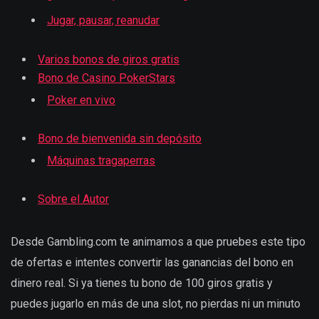
Jugar, pausar, reanudar
Varios bonos de giros gratis
Bono de Casino PokerStars
Poker en vivo
Bono de bienvenida sin depósito
Máquinas tragaperras
Sobre el Autor
Desde Gambling.com te animamos a que pruebes este tipo
de ofertas e intentes convertir las ganancias del bono en
dinero real. Si ya tienes tu bono de 100 giros gratis y
puedes jugarlo en más de una slot, no pierdas ni un minuto