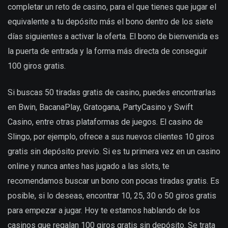
completar un reto de casino, para el que tienes que jugar el
equivalente a tu depósito más el bono dentro de los siete
días siguientes a activar la oferta. El bono de bienvenida es
la puerta de entrada y la forma más directa de conseguir
100 giros gratis.
Si buscas 50 tiradas gratis de casino, puedes encontrarlas
en Bwin, BacanaPlay, Gratogana, PartyCasino y Swift
Casino, entre otras plataformas de juegos. El casino de
Slingo, por ejemplo, ofrece a sus nuevos clientes 10 giros
gratis sin depósito previo. Si es tu primera vez en un casino
online y nunca antes has jugado a las slots, te
recomendamos buscar un bono con pocas tiradas gratis. Es
posible, si lo deseas, encontrar 10, 25, 30 o 50 giros gratis
para empezar a jugar. Hoy te estamos hablando de los
casinos que regalan 100 giros gratis sin depósito. Se trata