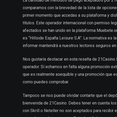
La cantidad de métodos de pago aceptados por 21C
comparamos con la brevedad de la lista de opciones
primer momento que accedas a su plataforma y disf
títulos. Este operador internacional con permiso leg
afectados se han unido en la plataforma Muebete.o
es “Hillside España Leisure S.A”. La normativa es la
informar mantendrá a nuestros lectores seguros en 
Nos gustaría destacar en esta reseña de 21Casino l
operador. Sí echamos en falta alguna promoción ext
que es realmente asequible y una promoción que est
como puedes comprobar.
Tampoco se nos puede olvidar contarte que el depó
bienvenida de 21Casino. Debes tener en cuenta los 
con Skrill o Neteller no son aceptados para recibir