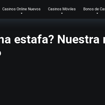
Casinos Online Nuevos
Casinos Móviles
Bonos de Ca
na estafa? Nuestra 
6