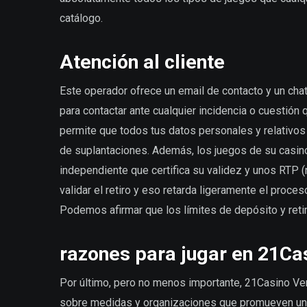
catálogo.
Atención al cliente
Este operador ofrece un email de contacto y un cha
para contactar ante cualquier incidencia o cuestión
permite que todos tus datos personales y relativo
de suplantaciones. Además, los juegos de su casino
independiente que certifica su validez y unos RTP (
validar el retiro y eso retarda ligeramente el proc
Podemos afirmar que los límites de depósito y reti
razones para jugar en 21Ca
Por último, pero no menos importante, 21Casino Ve
sobre medidas y organizaciones que promueven un 