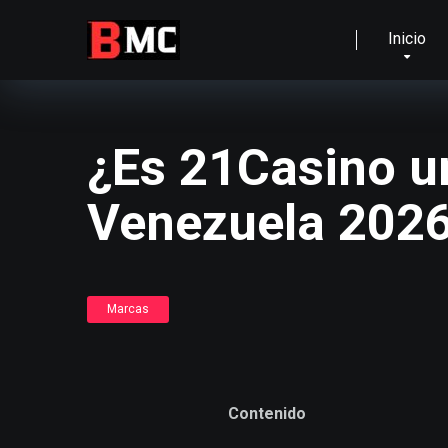
Inicio
¿Es 21Casino u
Venezuela 202
Marcas
Contenido