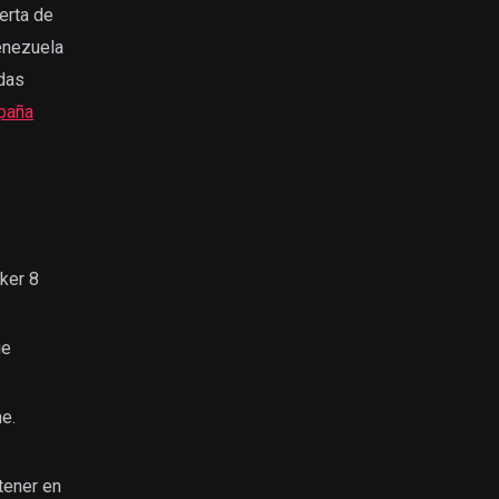
erta de
enezuela
das
spaña
ker 8
ue
e.
tener en