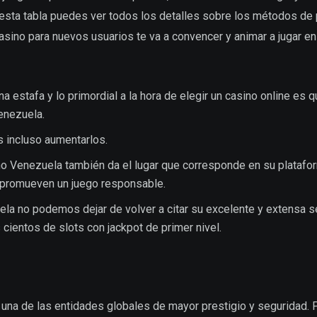
n esta tabla puedes ver todos los detalles sobre los métodos de
ino para nuevos usuarios te va a convencer y animar a jugar en
na estafa y lo primordial a la hora de elegir un casino online es 
enezuela.
 incluso aumentarlos.
no Venezuela también da el lugar que corresponde en su platafo
 promueven un juego responsable.
la no podemos dejar de volver a citar su excelente y extensa s
cientos de slots con jackpot de primer nivel.
 una de las entidades globales de mayor prestigio y seguridad. P