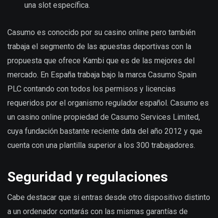
una slot específica.
Casumo es conocido por su casino online pero también
trabaja el segmento de las apuestas deportivas con la
propuesta que ofrece Kambi que es de las mejores del
mercado. En España trabaja bajo la marca Casumo Spain
PLC contando con todos los permisos y licencias
requeridos por el organismo regulador español. Casumo es
un casino online propiedad de Casumo Services Limited,
cuya fundación bastante reciente data del año 2012 y que
cuenta con una plantilla superior a los 300 trabajadores.
Seguridad y regulaciones
Cabe destacar que si entras desde otro dispositivo distinto
a un ordenador contarás con las mismas garantías de