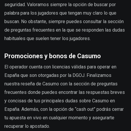
seguridad. Valoramos siempre la opción de buscar por
palabra para los jugadores que tengan muy claro lo que
buscan. No obstante, siempre puedes consultar la sección
de preguntas frecuentes en la que se responden las dudas
habituales que suelen tener los jugadores.
Promociones y bonos de Casumo
El operador cuenta con licencias válidas para operar en
España que son otorgadas por la DGOJ. Finalizamos
nuestra reseña de Casumo con la sección de preguntas
frecuentes donde puedes encontrar las respuestas breves
y concisas de tus principales dudas sobre Casumo en
España. Además, con la opción de “cash out” podrás cerrar
tu apuesta en vivo en cualquier momento y asegurarte
recuperar lo apostado.