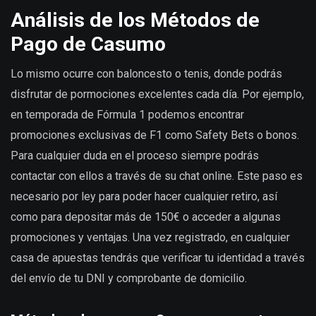
Análisis de los Métodos de
Pago de Casumo
Lo mismo ocurre con baloncesto o tenis, donde podrás
disfrutar de pormociones excelentes cada día. Por ejemplo,
en temporada de Fórmula 1 podemos encontrar
promociones exclusivas de F1 como Safety Bets o bonos.
Para cualquier duda en el proceso siempre podrás
contactar con ellos a través de su chat online. Este paso es
necesario por ley para poder hacer cualquier retiro, así
como para depositar más de 150€ o acceder a algunas
promociones y ventajas. Una vez registrado, en cualquier
casa de apuestas tendrás que verificar tu identidad a través
del envío de tu DNI y comprobante de domicilio.