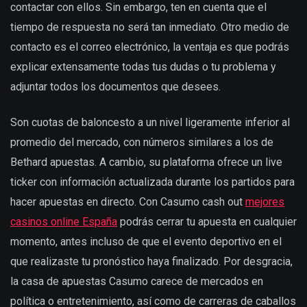
contactar con ellos. Sin embargo, ten en cuenta que el
tiempo de respuesta no será tan inmediato. Otro medio de
contacto es el correo electrónico, la ventaja es que podrás
explicar extensamente todas tus dudas o tu problema y
adjuntar todos los documentos que desees.
Son cuotas de baloncesto a un nivel ligeramente inferior al
promedio del mercado, con números similares a los de
Bethard apuestas. A cambio, su plataforma ofrece un live
ticker con información actualizada durante los partidos para
hacer apuestas en directo. Con Casumo cash out
mejores
casinos online España
podrás cerrar tu apuesta en cualquier
momento, antes incluso de que el evento deportivo en el
que realizaste tu pronóstico haya finalizado. Por desgracia,
la casa de apuestas Casumo carece de mercados en
política o entretenimiento, así como de carreras de caballos