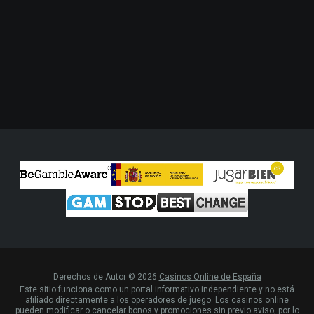
Derechos de Autor © 2026
Casinos Online de España
Este sitio funciona como un portal informativo independiente y no está
afiliado directamente a los operadores de juego. Los casinos online
pueden modificar o cancelar bonos y promociones sin previo aviso, por lo