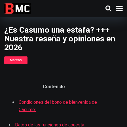
¿Es Casumo una estafa? +++
Nuestra reseña y opiniones en
2026
Marcas
Contenido
Condiciones del bono de bienvenida de
Casumo:
Datos de las funciones de apuesta