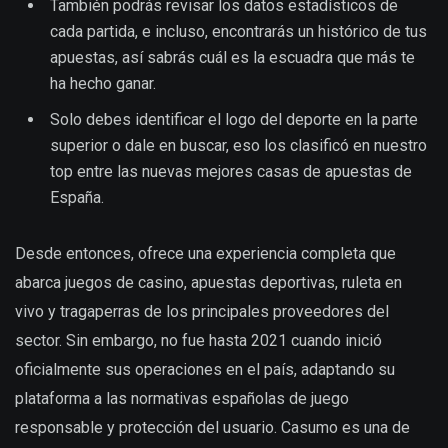
También podrás revisar los datos estadísticos de
cada partida, e incluso, encontrarás un histórico de tus
apuestas, así sabrás cuál es la escuadra que más te
ha hecho ganar.
Solo debes identificar el logo del deporte en la parte
superior o dale en buscar, eso los clasificó en nuestro
top entre las nuevas mejores casas de apuestas de
España.
Desde entonces, ofrece una experiencia completa que
abarca juegos de casino, apuestas deportivas, ruleta en
vivo y tragaperras de los principales proveedores del
sector. Sin embargo, no fue hasta 2021 cuando inició
oficialmente sus operaciones en el país, adaptando su
plataforma a las normativas españolas de juego
responsable y protección del usuario. Casumo es una de