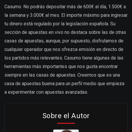
Casumo. No podrás depositar más de 600€ al día, 1.500€ a
la semana y 3.000€ al mes. El importe máximo para ingresar
tu dinero está regulado por la legislación española. Su
sección de apuestas en vivo no destaca sobre las de otras
casas de apuestas, aunque, por supuesto, disfrutamos de
cualquier operador que nos ofrezca emisión en directo de
los partidos más relevantes. Casumo tiene algunas de las
herramientas más importantes que nos gusta encontrar
siempre en las casas de apuestas. Creemos que es una
casa de apuestas buena para un perfil medio que empieza
a experimentar con apuestas avanzadas.
Sobre el Autor