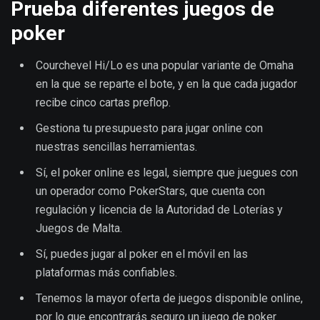
Prueba diferentes juegos de
poker
Courchevel Hi/Lo es una popular variante de Omaha
en la que se reparte el bote, y en la que cada jugador
recibe cinco cartas preflop.
Gestiona tu presupuesto para jugar online con
nuestras sencillas herramientas.
Sí, el poker online es legal, siempre que juegues con
un operador como PokerStars, que cuenta con
regulación y licencia de la Autoridad de Loterías y
Juegos de Malta.
Sí, puedes jugar al poker en el móvil en las
plataformas más confiables.
Tenemos la mayor oferta de juegos disponible online,
por lo que encontrarás seguro un juego de poker