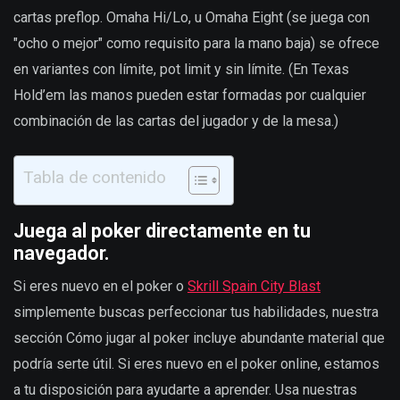
cartas preflop. Omaha Hi/Lo, u Omaha Eight (se juega con
"ocho o mejor" como requisito para la mano baja) se ofrece
en variantes con límite, pot limit y sin límite. (En Texas
Hold’em las manos pueden estar formadas por cualquier
combinación de las cartas del jugador y de la mesa.)
Tabla de contenido
Juega al poker directamente en tu
navegador.
Si eres nuevo en el poker o
Skrill Spain City Blast
simplemente buscas perfeccionar tus habilidades, nuestra
sección Cómo jugar al poker incluye abundante material que
podría serte útil. Si eres nuevo en el poker online, estamos
a tu disposición para ayudarte a aprender. Usa nuestras