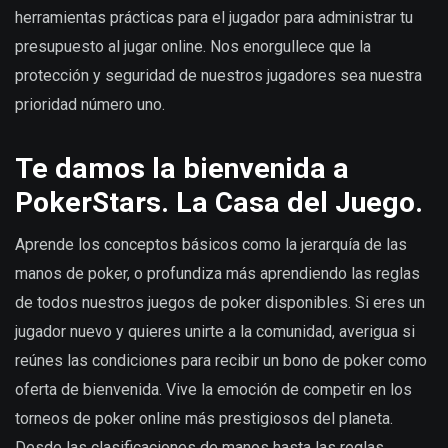
herramientas prácticas para el jugador para administrar tu
presupuesto al jugar online. Nos enorgullece que la
protección y seguridad de nuestros jugadores sea nuestra
prioridad número uno.
Te damos la bienvenida a
PokerStars. La Casa del Juego.
Aprende los conceptos básicos como la jerarquía de las
manos de poker, o profundiza más aprendiendo las reglas
de todos nuestros juegos de poker disponibles. Si eres un
jugador nuevo y quieres unirte a la comunidad, averigua si
reúnes las condiciones para recibir un bono de poker como
oferta de bienvenida. Vive la emoción de competir en los
torneos de poker online más prestigiosos del planeta.
Desde las clasificaciones de manos hasta las reglas