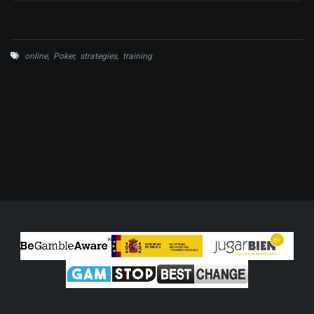
online
,
Poker
,
strategies
,
training