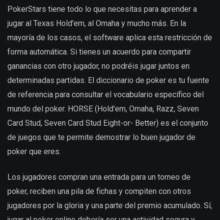
PokerStars tiene todo lo que necesitas para aprender a
jugar al Texas Hold'em, al Omaha y mucho más. En la
mayoría de los casos, el software aplica esta restricción de
forma automática. Si tienes un acuerdo para compartir
ganancias con otro jugador, no podréis jugar juntos en
determinadas partidas. El diccionario de poker es tu fuente
de referencia para consultar el vocabulario específico del
mundo del poker. HORSE (Hold'em, Omaha, Razz, Seven
Card Stud, Seven Card Stud Eight-or- Better) es el conjunto
de juegos que te permite demostrar lo buen jugador de
poker que eres.
Los jugadores compran una entrada para un torneo de
poker, reciben una pila de fichas y compiten con otros
jugadores por la gloria y una parte del premio acumulado. Sí,
jugar al poker online debería ser una actividad segura y