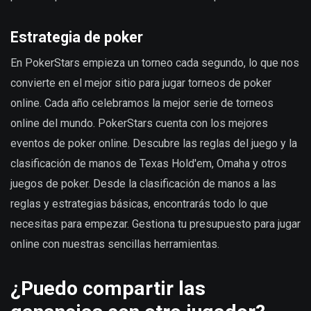
Estrategia de poker
En PokerStars empieza un torneo cada segundo, lo que nos
convierte en el mejor sitio para jugar torneos de poker
online. Cada año celebramos la mejor serie de torneos
online del mundo. PokerStars cuenta con los mejores
eventos de poker online. Descubre las reglas del juego y la
clasificación de manos de Texas Hold'em, Omaha y otros
juegos de poker. Desde la clasificación de manos a las
reglas y estrategias básicas, encontrarás todo lo que
necesitas para empezar. Gestiona tu presupuesto para jugar
online con nuestras sencillas herramientas.
¿Puedo compartir las