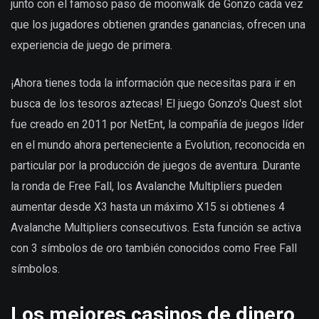
junto con el famoso paso de moonwalk de Gonzo cada vez
que los jugadores obtienen grandes ganancias, ofrecen una
experiencia de juego de primera.
¡Ahora tienes toda la información que necesitas para ir en
busca de los tesoros aztecas! El juego Gonzo's Quest slot
fue creado en 2011 por NetEnt, la compañía de juegos líder
en el mundo ahora perteneciente a Evolution, reconocida en
particular por la producción de juegos de aventura. Durante
la ronda de Free Fall, los Avalanche Multipliers pueden
aumentar desde X3 hasta un máximo X15 si obtienes 4
Avalanche Multipliers consecutivos. Esta función se activa
con 3 símbolos de oro también conocidos como Free Fall
símbolos.
Los mejores casinos de dinero