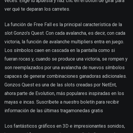
veces. Elige tu apuesta y haz clic en el botón de girar para
ver qué te deparan los carretes.
La función de Free Fall es la principal característica de la
slot Gonzo's Quest. Con cada avalancha, es decir, con cada
victoria, la función de avalanche multipliers entra en juego.
Los símbolos caen en cascada en la pantalla como si
fueran rocas y, cuando se produce una victoria, se rompen y
son reemplazados por una avalancha de nuevos símbolos
capaces de generar combinaciones ganadoras adicionales.
Gonzos Quest es una de las slots creadas por NetEnt,
ahora parte de Evolution, más populares inspiradas en los
mayas e incas. Suscríbete a nuestro boletín para recibir
información de las últimas tragamonedas gratis
Los fantásticos gráficos en 3D e impresionantes sonidos,