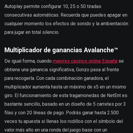
Autoplay permite configurar 10, 25 o 50 tiradas
consecutivas automáticas. Recuerda que puedes apagar en
cualquier momento los efectos de sonido y la ambientación
para jugar en total silencio.
Multiplicador de ganancias Avalanche™
De igual forma, cuando
mejores casinos online España
se
obtiene una ganancia significativa, Gonzo pasa al frente
para recogerla. Con cada combinación ganadora, el
multiplicador aumenta hasta un máximo de x5 en un mismo
giro. El funcionamiento de esta tragamonedas de NetEnt es
bastante sencillo, basado en un diseño de 5 carretes por 3
filas y con 20 líneas de pago. Podrás ganar hasta 2.500
veces tu apuesta si llenas los rodillos con el símbolo del
valor más alto en una ronda del juego base con un