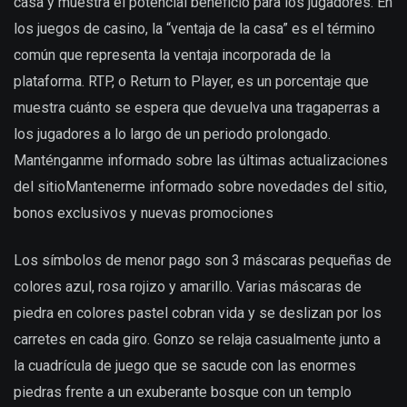
casa y muestra el potencial beneficio para los jugadores. En
los juegos de casino, la “ventaja de la casa” es el término
común que representa la ventaja incorporada de la
plataforma. RTP, o Return to Player, es un porcentaje que
muestra cuánto se espera que devuelva una tragaperras a
los jugadores a lo largo de un periodo prolongado.
Manténganme informado sobre las últimas actualizaciones
del sitioMantenerme informado sobre novedades del sitio,
bonos exclusivos y nuevas promociones
Los símbolos de menor pago son 3 máscaras pequeñas de
colores azul, rosa rojizo y amarillo. Varias máscaras de
piedra en colores pastel cobran vida y se deslizan por los
carretes en cada giro. Gonzo se relaja casualmente junto a
la cuadrícula de juego que se sacude con las enormes
piedras frente a un exuberante bosque con un templo