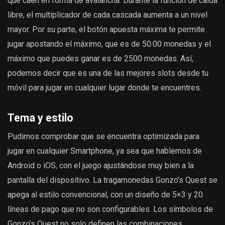
que caen en forma de avalancha. Durante la función de caída
libre, el multiplicador de cada cascada aumenta a un nivel
mayor. Por su parte, el botón apuesta máxima te permite
jugar apostando el máximo, que es de 50.00 monedas y el
máximo que puedes ganar es de 2500 monedas. Así,
podemos decir que es una de las mejores slots desde tu
móvil para jugar en cualquier lugar donde te encuentres.
Tema y estilo
Pudimos comprobar que se encuentra optimizada para
jugar en cualquier Smartphone, ya sea que hablemos de
Android o iOS, con el juego ajustándose muy bien a la
pantalla del dispositivo. La tragamonedas Gonzo’s Quest se
apega al estilo convencional, con un diseño de 5×3 y 20
líneas de pago que no son configurables. Los símbolos de
Gonzo’s Quest no solo definen las combinaciones