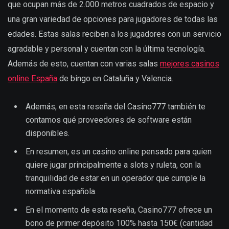
que ocupan más de 2.000 metros cuadrados de espacio y
una gran variedad de opciones para jugadores de todas las
edades. Estas salas reciben a los jugadores con un servicio
agradable y personal y cuentan con la última tecnología.
Además de esto, cuentan con varias salas
mejores casinos
online España
de bingo en Cataluña y Valencia.
Además, en esta reseña del Casino777 también te
contamos qué proveedores de software están
disponibles.
En resumen, es un casino online pensado para quien
quiere jugar principalmente a slots y ruleta, con la
tranquilidad de estar en un operador que cumple la
normativa española.
En el momento de esta reseña, Casino777 ofrece un
bono de primer depósito 100% hasta 150€ (cantidad