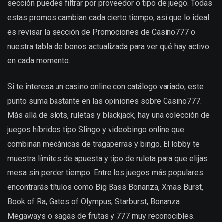
sección puedes filtrar por proveedor o tipo de juego. Todas
estas promos cambian cada cierto tiempo, así que lo ideal
es revisar la sección de Promociones de Casino777 o
nuestra tabla de bonos actualizada para ver qué hay activo
en cada momento.
Si te interesa un casino online con catálogo variado, este
punto suma bastante en las opiniones sobre Casino777.
Más allá de slots, ruletas y blackjack, hay una colección de
juegos híbridos tipo Slingo y videobingo online que
combinan mecánicas de tragaperras y bingo. El lobby te
muestra límites de apuesta y tipo de ruleta para que elijas
mesa sin perder tiempo. Entre los juegos más populares
encontrarás títulos como Big Bass Bonanza, Xmas Burst,
Book of Ra, Gates of Olympus, Starburst, Bonanza
Megaways o sagas de frutas y 777 muy reconocibles.