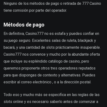
Ninguno de los métodos de pago o retirada de 777 Casino
tiene comisión por parte del operador.
Métodos de pago
En definitiva, Casino777 no es estafa y puedes confiar en
su juego seguro. Excelentes salas de ruleta, blackjack y
bacará, y una cantidad de slots prácticamente insuperable.
Casino777 nos convence y mucho por la abundante oferta
que incluye su espléndido catálogo de casino, pero
queremos proponerte otros tres operadores reputados
para que dispongas de contexto y alternativas. Puedes
escribir al correo electrónico , o a la dirección postal.
Todo eso y mucho más se especifica en las reglas de las
slots online y es necesario saberlo antes de comenzar a