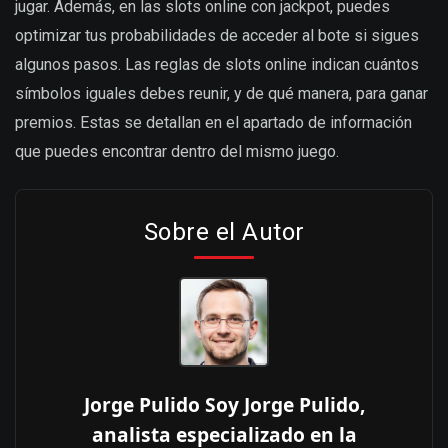
jugar. Además, en las slots online con jackpot, puedes
optimizar tus probabilidades de acceder al bote si sigues
algunos pasos. Las reglas de slots online indican cuántos
símbolos iguales debes reunir, y de qué manera, para ganar
premios. Estas se detallan en el apartado de información
que puedes encontrar dentro del mismo juego.
Sobre el Autor
Jorge Pulido Soy Jorge Pulido,
analista especializado en la