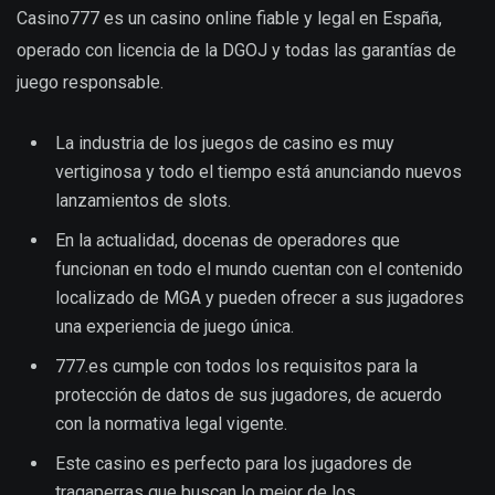
Casino777 es un casino online fiable y legal en España,
operado con licencia de la DGOJ y todas las garantías de
juego responsable.
La industria de los juegos de casino es muy
vertiginosa y todo el tiempo está anunciando nuevos
lanzamientos de slots.
En la actualidad, docenas de operadores que
funcionan en todo el mundo cuentan con el contenido
localizado de MGA y pueden ofrecer a sus jugadores
una experiencia de juego única.
777.es cumple con todos los requisitos para la
protección de datos de sus jugadores, de acuerdo
con la normativa legal vigente.
Este casino es perfecto para los jugadores de
tragaperras que buscan lo mejor de los