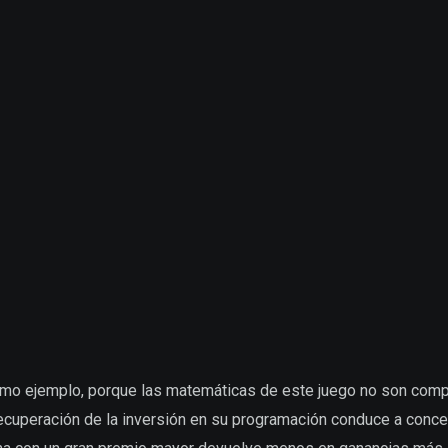
omo ejemplo, porque las matemáticas de este juego no son comp
recuperación de la inversión en su programación conduce a conc