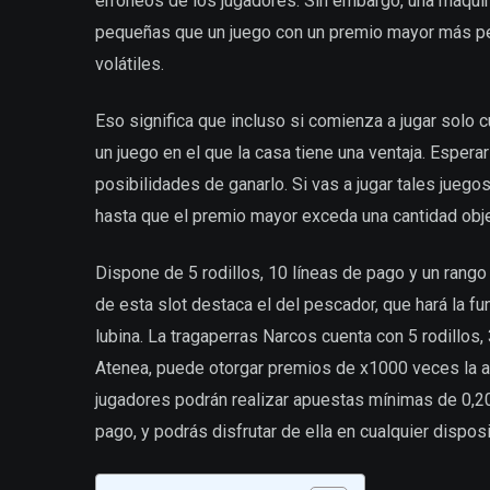
erróneos de los jugadores. Sin embargo, una máqu
pequeñas que un juego con un premio mayor más pe
volátiles.
Eso significa que incluso si comienza a jugar solo
un juego en el que la casa tiene una ventaja. Esper
posibilidades de ganarlo. Si vas a jugar tales jueg
hasta que el premio mayor exceda una cantidad obje
Dispone de 5 rodillos, 10 líneas de pago y un rang
de esta slot destaca el del pescador, que hará la f
lubina. La tragaperras Narcos cuenta con 5 rodillos
Atenea, puede otorgar premios de x1000 veces la apu
jugadores podrán realizar apuestas mínimas de 0,20
pago, y podrás disfrutar de ella en cualquier dispos