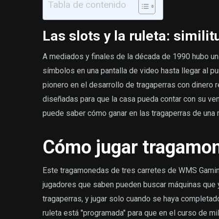
Tabla de contenido
Las slots y la ruleta: simili
A mediados y finales de la década de 1990 hubo un
símbolos en una pantalla de video hasta llegar al pu
pionero en el desarrollo de tragaperras con dinero
diseñadas para que la casa pueda contar con su vent
puede saber cómo ganar en las tragaperras de una m
Cómo jugar tragamon
Este tragamonedas de tres carretes de WMS Gaming
jugadores que saben pueden buscar máquinas que ya 
tragaperras, y jugar solo cuando se haya completado e
ruleta está "programada" para que en el curso de mi