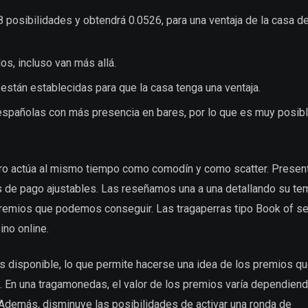
 posibilidades y obtendrá 0.0526, para una ventaja de la casa de
s, incluso van más allá.
están establecidas para que la casa tenga una ventaja.
españolas con más presencia en bares, por lo que es muy posibl
ibro actúa al mismo tiempo como comodín y como scatter. Presen
neas de pago ajustables. Las reseñamos una a una detallando su tem
remios que podemos conseguir. Las tragaperras tipo Book of se
ino online.
os disponible, lo que permite hacerse una idea de los premios q
. En una tragamonedas, el valor de los premios varía dependiend
Además, disminuye las posibilidades de activar una ronda de