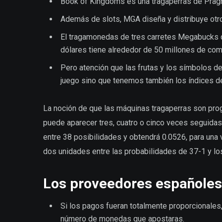
Book of Kingdoms es una tragaperras de Pragma
Además de slots, MGA diseña y distribuye otro
El tragamonedas de tres carretes Megabucks 
dólares tiene alrededor de 50 millones de co
Pero atención que las frutas y los símbolos de
juego sino que tenemos también los índices de 
La noción de que las máquinas tragaperras son pro
puede aparecer tres, cuatro o cinco veces seguidas
entre 38 posibilidades y obtendrá 0.0526, para una v
dos unidades entre las probabilidades de 37-1 y lo
Los proveedores españole
Si los pagos fueran totalmente proporcionales
número de monedas que apostaras.