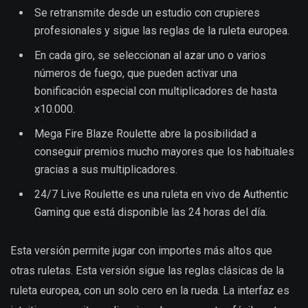
Se retransmite desde un estudio con crupieres
profesionales y sigue las reglas de la ruleta europea.
En cada giro, se seleccionan al azar uno o varios
números de fuego, que pueden activar una
bonificación especial con multiplicadores de hasta
x10.000.
Mega Fire Blaze Roulette abre la posibilidad a
conseguir premios mucho mayores que los habituales
gracias a sus multiplicadores.
24/7 Live Roulette es una ruleta en vivo de Authentic
Gaming que está disponible las 24 horas del día.
Esta versión permite jugar con importes más altos que
otras ruletas. Esta versión sigue las reglas clásicas de la
ruleta europea, con un solo cero en la rueda. La interfaz es