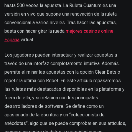
hasta 500 veces la apuesta. La Ruleta Quantum es una
versión en vivo que supone una renovación de la ruleta
convencional a varios niveles. Tras hacer las apuestas,
basta con hacer girar la rueda
mejores casinos online
España
virtual.
Los jugadores pueden interactuar y realizar apuestas a
través de una interfaz completamente intuitiva. Además,
permite eliminar las apuestas con la opción Clear Bets o
repetir la última con Rebet. En este artículo repasaremos
las ruletas más destacadas disponibles en la plataforma y
fuera de ella, y su relación con los principales
desarrolladores de software. Se define como un
apasionado de la escritura y un “coleccionista de
anécdotas”, algo que se puede comprobar en sus artículos,
siempre cargados de datos y curiosidad que no