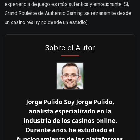
experiencia de juego es más auténtica y emocionante. Sí,
Grand Roulette de Authentic Gaming se retransmite desde
un casino real (y no desde un estudio).
Sobre el Autor
Jorge Pulido Soy Jorge Pulido,
analista especializado en la
industria de los casinos online.
Durante años he estudiado el
funcionamiento de las plataformas