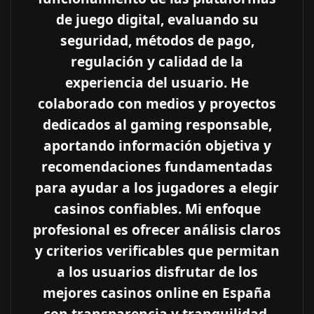
de juego digital, evaluando su
seguridad, métodos de pago,
regulación y calidad de la
experiencia del usuario. He
colaborado con medios y proyectos
dedicados al gaming responsable,
aportando información objetiva y
recomendaciones fundamentadas
para ayudar a los jugadores a elegir
casinos confiables. Mi enfoque
profesional es ofrecer análisis claros
y criterios verificables que permitan
a los usuarios disfrutar de los
mejores casinos online en España
con transparencia y tranquilidad.