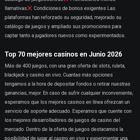
llamativas
Condiciones de bonos exigentes Las
plataformas han reforzado su seguridad, mejorado su
catálogo de juegos y ampliado sus promociones para
captar tanto a jugadores nuevos como experimentados.
Top 70 mejores casinos en Junio 2026
Más de 400 juegos, con una gran oferta de slots, ruleta,
blackjack y casino en vivo. Cuantas más opciones
tengamos a la hora de depositar fondos o retirar nuestras
ganancias, mejor. En caso de sufrir cualquier inconveniente,
esperamos que los mejores casinos en línea ofrezcan un
servicio de soporte adecuado. Esperamos que cuente con
los mejores desarrolladores de juegos de casino del
mercado. Dentro de la oferta de juegos destacamos la
posibilidad de jugar al casino en vivo y experimentar una