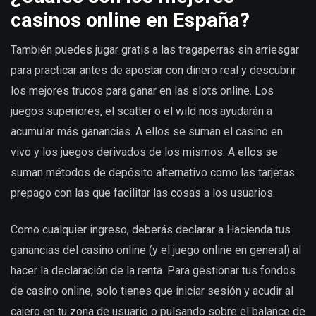
casinos online en España?
También puedes jugar gratis a las tragaperras sin arriesgar
para practicar antes de apostar con dinero real y descubrir
los mejores trucos para ganar en las slots online. Los
juegos superiores, el scatter o el wild nos ayudarán a
acumular más ganancias. A ellos se suman el casino en
vivo y los juegos derivados de los mismos. A ellos se
suman métodos de depósito alternativo como las tarjetas
prepago con las que facilitar las cosas a los usuarios.
Como cualquier ingreso, deberás declarar a Hacienda tus
ganancias del casino online (y el juego online en general) al
hacer la declaración de la renta. Para gestionar tus fondos
de casino online, solo tienes que iniciar sesión y acudir al
cajero en tu zona de usuario o pulsando sobre el balance de