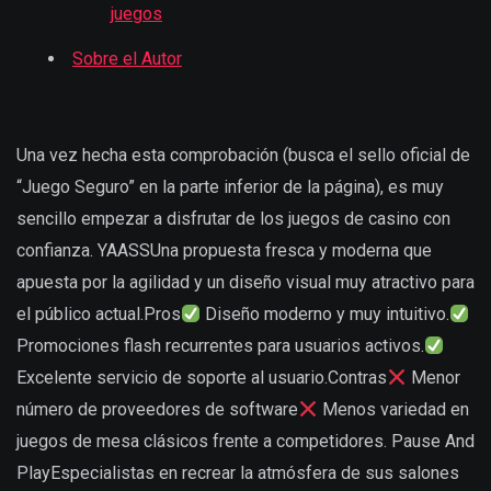
juegos
Sobre el Autor
Una vez hecha esta comprobación (busca el sello oficial de
“Juego Seguro” en la parte inferior de la página), es muy
sencillo empezar a disfrutar de los juegos de casino con
confianza. YAASSUna propuesta fresca y moderna que
apuesta por la agilidad y un diseño visual muy atractivo para
el público actual.Pros
Diseño moderno y muy intuitivo.
Promociones flash recurrentes para usuarios activos.
Excelente servicio de soporte al usuario.Contras
Menor
número de proveedores de software
Menos variedad en
juegos de mesa clásicos frente a competidores. Pause And
PlayEspecialistas en recrear la atmósfera de sus salones