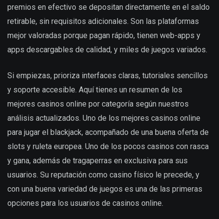
premios en efectivo se depositan directamente en el saldo
retirable, sin requisitos adicionales. Son las plataformas
mejor valoradas porque pagan rápido, tienen web-apps y
apps descargables de calidad, y miles de juegos variados.
Si empiezas, prioriza interfaces claras, tutoriales sencillos
y soporte accesible. Aquí tienes un resumen de los
mejores casinos online por categoría según nuestros
análisis actualizados. Uno de los mejores casinos online
para jugar el blackjack, acompañado de una buena oferta de
slots y ruleta europea. Uno de los pocos casinos con rasca
y gana, además de tragaperras en exclusiva para sus
usuarios. Su reputación como casino físico le precede, y
con una buena variedad de juegos es una de las primeras
opciones para los usuarios de casinos online.