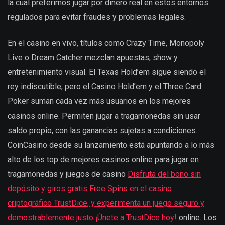
la cual preferimos jugar por dinero real en estos entornos
regulados para evitar fraudes y problemas legales.
En el casino en vivo, títulos como Crazy Time, Monopoly
Live o Dream Catcher mezclan apuestas, show y
entretenimiento visual. El Texas Hold’em sigue siendo el
rey indiscutible, pero el Casino Hold’em y el Three Card
Poker suman cada vez más usuarios en los mejores
casinos online. Permiten jugar a tragamonedas sin usar
saldo propio, con las ganancias sujetas a condiciones.
CoinCasino desde su lanzamiento está apuntando a lo más
alto de los top de mejores casinos online para jugar en
tragamonedas y juegos de casino
Disfruta del bono sin
depósito y giros gratis Free Spins en el casino
criptográfico TrustDice, y experimenta un juego seguro y
demostrablemente justo ¡Únete a TrustDice hoy!
online. Los