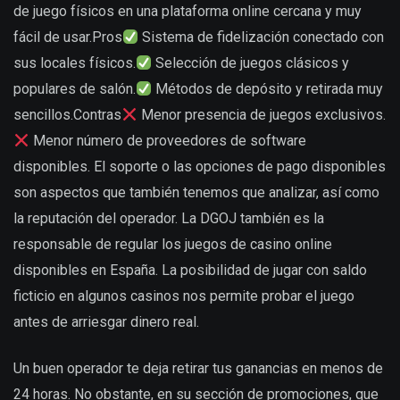
de juego físicos en una plataforma online cercana y muy
fácil de usar.Pros
Sistema de fidelización conectado con
sus locales físicos.
Selección de juegos clásicos y
populares de salón.
Métodos de depósito y retirada muy
sencillos.Contras
Menor presencia de juegos exclusivos.
Menor número de proveedores de software
disponibles. El soporte o las opciones de pago disponibles
son aspectos que también tenemos que analizar, así como
la reputación del operador. La DGOJ también es la
responsable de regular los juegos de casino online
disponibles en España. La posibilidad de jugar con saldo
ficticio en algunos casinos nos permite probar el juego
antes de arriesgar dinero real.
Un buen operador te deja retirar tus ganancias en menos de
24 horas. No obstante, en su sección de promociones, que