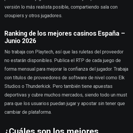
versión lo más realista posible, compartiendo sala con
croupiers y otros jugadores.
Ranking de los mejores casinos España –
Junio 2026
No trabaja con Playtech, así que las ruletas del proveedor
no estarán disponibles. Publica el RTP de cada juego de
forma mensual para mejorar la confianza del jugador. Trabaja
con títulos de proveedores de software de nivel como Elk
Studios o Thunderkick. Pero también tiene apuestas
deportivas y cubre muchos mercados, siendo todo un must
para que los usuarios puedan jugar y apostar sin tener que
cambiar de plataforma.
¿Cuáles son los mejores