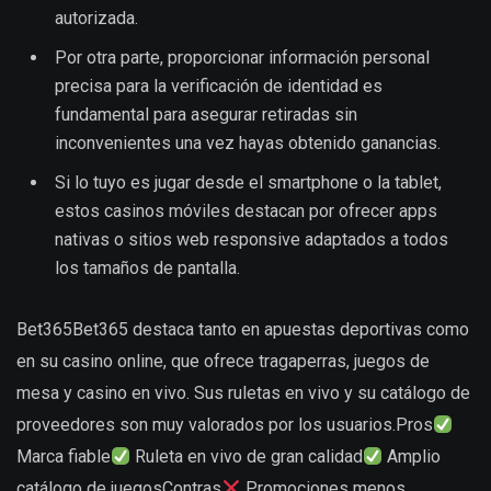
autorizada.
Por otra parte, proporcionar información personal
precisa para la verificación de identidad es
fundamental para asegurar retiradas sin
inconvenientes una vez hayas obtenido ganancias.
Si lo tuyo es jugar desde el smartphone o la tablet,
estos casinos móviles destacan por ofrecer apps
nativas o sitios web responsive adaptados a todos
los tamaños de pantalla.
Bet365Bet365 destaca tanto en apuestas deportivas como
en su casino online, que ofrece tragaperras, juegos de
mesa y casino en vivo. Sus ruletas en vivo y su catálogo de
proveedores son muy valorados por los usuarios.Pros
Marca fiable
Ruleta en vivo de gran calidad
Amplio
catálogo de juegosContras
Promociones menos