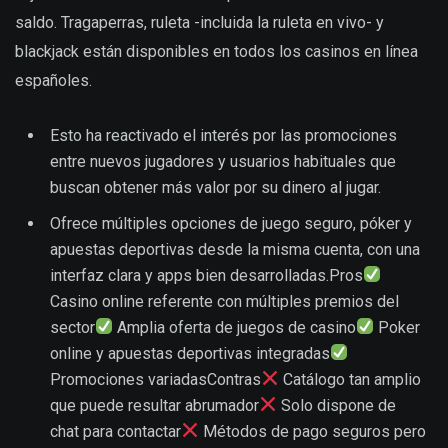
saldo. Tragaperras, ruleta -incluida la ruleta en vivo- y
blackjack están disponibles en todos los casinos en línea
españoles.
Esto ha reactivado el interés por las promociones
entre nuevos jugadores y usuarios habituales que
buscan obtener más valor por su dinero al jugar.
Ofrece múltiples opciones de juego seguro, póker y
apuestas deportivas desde la misma cuenta, con una
interfaz clara y apps bien desarrolladas.Pros
Casino online referente con múltiples premios del
sector
Amplia oferta de juegos de casino
Poker
online y apuestas deportivas integradas
Promociones variadasContras
Catálogo tan amplio
que puede resultar abrumador
Solo dispone de
chat para contactar
Métodos de pago seguros pero