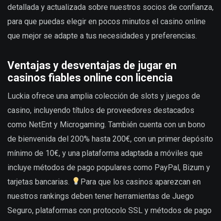
detallada y actualizada sobre nuestros socios de confianza,
para que puedas elegir en pocos minutos el casino online
que mejor se adapte a tus necesidades y preferencias.
Ventajas y desventajas de jugar en
casinos fiables online con licencia
Luckia ofrece una amplia colección de slots y juegos de
casino, incluyendo títulos de proveedores destacados
como NetEnt y Microgaming. También cuenta con un bono
de bienvenida del 200% hasta 200€, con un primer depósito
mínimo de 10€, y una plataforma adaptada a móviles que
incluye métodos de pago populares como PayPal, Bizum y
tarjetas bancarias.
Para que los casinos aparezcan en
nuestros rankings deben tener herramientas de Juego
Seguro, plataformas con protocolo SSL y métodos de pago