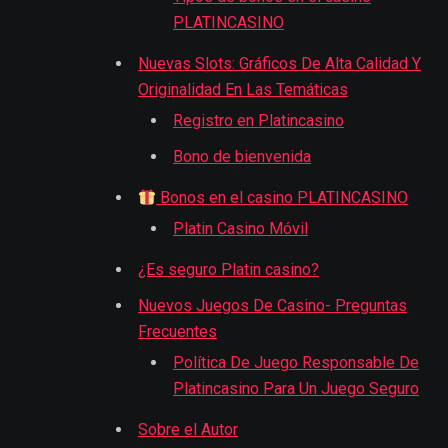
PLATINCASINO
Nuevas Slots: Gráficos De Alta Calidad Y
Originalidad En Las Temáticas
Registro en Platincasino
Bono de bienvenida
Bonos en el casino PLATINCASINO
Platin Casino Móvil
¿Es seguro Platin casino?
Nuevos Juegos De Casino- Preguntas
Frecuentes
Política De Juego Responsable De
Platincasino Para Un Juego Seguro
Sobre el Autor