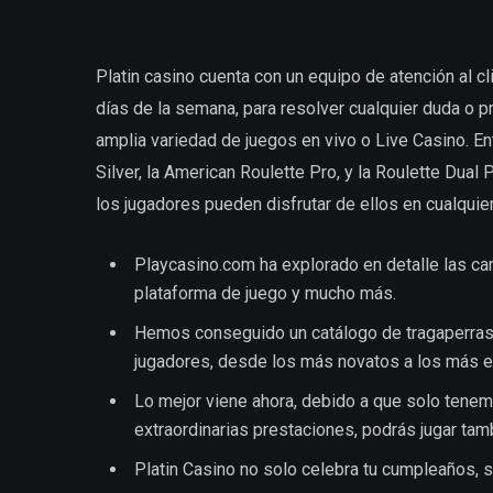
Platin casino cuenta con un equipo de atención al cl
días de la semana, para resolver cualquier duda o p
amplia variedad de juegos en vivo o Live Casino. E
Silver, la American Roulette Pro, y la Roulette Dual
los jugadores pueden disfrutar de ellos en cualquie
Playcasino.com ha explorado en detalle las car
plataforma de juego y mucho más.
Hemos conseguido un catálogo de tragaperras
jugadores, desde los más novatos a los más 
Lo mejor viene ahora, debido a que solo tenem
extraordinarias prestaciones, podrás jugar tam
Platin Casino no solo celebra tu cumpleaños, s