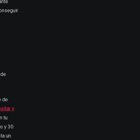
ante
conseguir
 de
o de
sitar y
n tu
no y 30
ta un