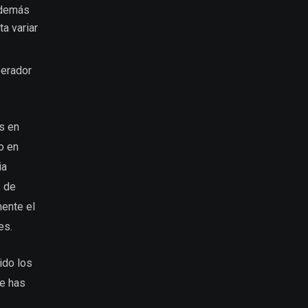
además
a variar
perador
s en
o en
ia
s de
mente el
es.
ido los
te has