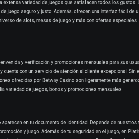
na extensa variedad de juegos que satisfacen todos los gustos. 
 de juego seguro y justo. Además, ofrecen una interfaz fácil de u
 universo de slots, mesas de juego y más con ofertas especiales
envenida y verificación y promociones mensuales para sus usua
y cuenta con un servicio de atención al cliente excepcional. Sin
iones ofrecidas por Betway Casino son ligeramente más genero
lia variedad de juegos, bonos y promociones mensuales.
mo aparecen en tu documento de identidad. Depende de nuestros
promoción y juego. Además de tu seguridad en el juego, en Plati