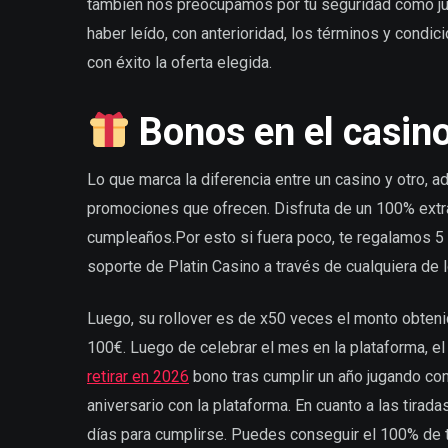
también nos preocupamos por tu seguridad como jug
haber leído, con anterioridad, los términos y condi
con éxito la oferta elegida.
Bonos en el casi
Lo que marca la diferencia entre un casino y otro, 
promociones que ofrecen. Disfruta de un 100% extra
cumpleaños.Por esto si fuera poco, te regalamos 5 
soporte de Platin Casino a través de cualquiera de l
Luego, su rollover es de x50 veces el monto obteni
100€. Luego de celebrar el mes en la plataforma, el
retirar en 2026
bono tras cumplir un año jugando con
aniversario con la plataforma. En cuanto a las tirad
días para cumplirse. Puedes conseguir el 100% de t