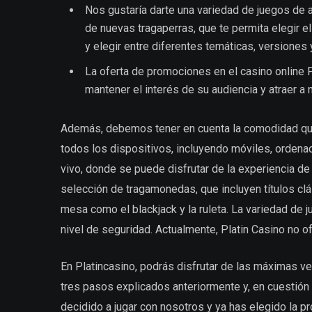
Nos gustaría darte una variedad de juegos de 
de nuevas tragaperras, que te permita elegir e
y elegir entre diferentes temáticas, versiones 
La oferta de promociones en el casino online 
mantener el interés de su audiencia y atraer a
Además, debemos tener en cuenta la comodidad que
todos los dispositivos, incluyendo móviles, orden
vivo, donde se puede disfrutar de la experiencia d
selección de tragamonedas, que incluyen títulos c
mesa como el blackjack y la ruleta. La variedad de
nivel de seguridad. Actualmente, Platin Casino no o
En Platincasino, podrás disfrutar de las máximas v
tres pasos explicados anteriormente y, en cuestión 
decidido a jugar con nosotros y ya has elegido la p