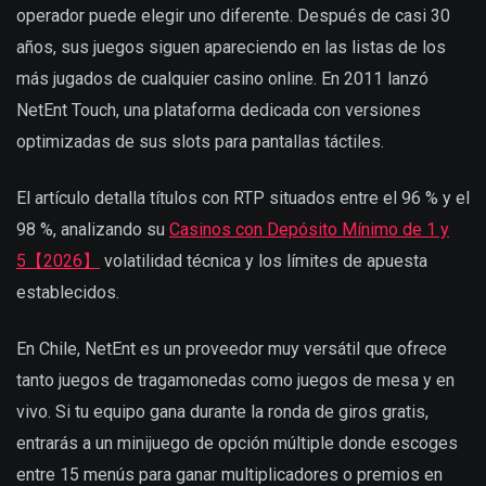
operador puede elegir uno diferente. Después de casi 30
años, sus juegos siguen apareciendo en las listas de los
más jugados de cualquier casino online. En 2011 lanzó
NetEnt Touch, una plataforma dedicada con versiones
optimizadas de sus slots para pantallas táctiles.
El artículo detalla títulos con RTP situados entre el 96 % y el
98 %, analizando su
Casinos con Depósito Mínimo de 1 y
5【2026】
volatilidad técnica y los límites de apuesta
establecidos.
En Chile, NetEnt es un proveedor muy versátil que ofrece
tanto juegos de tragamonedas como juegos de mesa y en
vivo. Si tu equipo gana durante la ronda de giros gratis,
entrarás a un minijuego de opción múltiple donde escoges
entre 15 menús para ganar multiplicadores o premios en