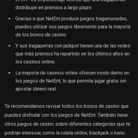
distribuye en premios a largo plazo.
Gracias a que NetEnt produce juegos tragamonedas,
puedes utilizar sus juegos libremente para la mayoría
de los bonos de casino.
Y sus tragaperras con jackpot tienen una de las redes
que más premios ha repartido en los últimos años en
los casinos online.
La mayoría de casinos online ofrecen modo demo en
los juegos de NetEnt, lo que permite jugar gratis sin
apostar dinero real.
Te recomendamos revisar todos los bonos de casino que
puedes disfrutar con los juegos de NetEnt. También tiene
otros juegos de casino sobre diferentes categorías que te
podrían interesar, como la ruleta online, blackjack o keno.