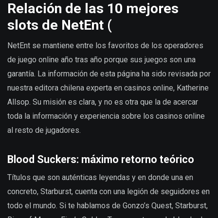
Relación de las 10 mejores
slots de NetEnt (
NetEnt se mantiene entre los favoritos de los operadores
de juego online año tras año porque sus juegos son una
garantía. La información de esta página ha sido revisada por
nuestra editora chilena experta en casinos online, Katherine
Allsop. Su misión es clara, y no es otra que la de acercar
toda la información y experiencia sobre los casinos online
al resto de jugadores.
Blood Suckers: máximo retorno teórico
Títulos que son auténticas leyendas y en donde una en
concreto, Starburst, cuenta con una legión de seguidores en
todo el mundo. Si te hablamos de Gonzo’s Quest, Starburst,