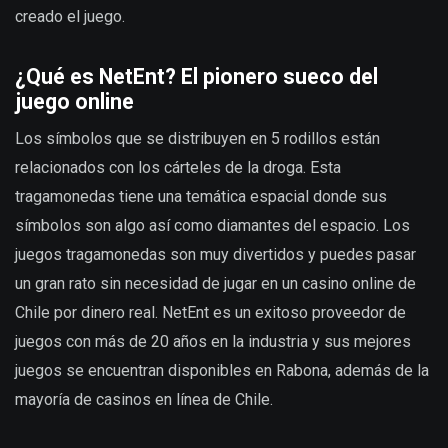
creado el juego.
¿Qué es NetEnt? El pionero sueco del
juego online
Los símbolos que se distribuyen en 5 rodillos están
relacionados con los cárteles de la droga. Esta
tragamonedas tiene una temática espacial donde sus
símbolos son algo así como diamantes del espacio. Los
juegos tragamonedas son muy divertidos y puedes pasar
un gran rato sin necesidad de jugar en un casino online de
Chile por dinero real. NetEnt es un exitoso proveedor de
juegos con más de 20 años en la industria y sus mejores
juegos se encuentran disponibles en Rabona, además de la
mayoría de casinos en línea de Chile.