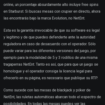
online, un porcentaje absurdamente alto incluye free spins
en Starburst. Si buscas mesas con crupier en directo, ahora
las encontrarás bajo la marca Evolution, no NetEnt.
Esta es la garantía irrevocable de que su software es legal
y legítimo y de que puedes defenderte ante la autoridad
reguladora en caso de desacuerdo con el operador. Sólo
puede variar para las diferentes versiones del juego, por
ejemplo para la modalidad de 5 y 3 rodillos de una misma
tragaperras NetEnt. Tanto es así, que para que un juego se
homologue y el operador consiga la licencia legal para
ofrecerlo en su página, es necesario que publique su RTP.
Como sucede con las mesas de blackjack y póker de
NetEnt, las ruletas automáticas abarcan todo el espectro de
posibilidades. En todas las mesas puedes ver las