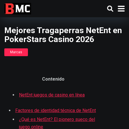
Mejores Tragaperras NetEnt en
PokerStars Casino 2026
Marcas
Contenido
NetEnt juegos de casino en línea
Factores de identidad técnica de NetEnt
¿Qué es NetEnt? El pionero sueco del
juego online