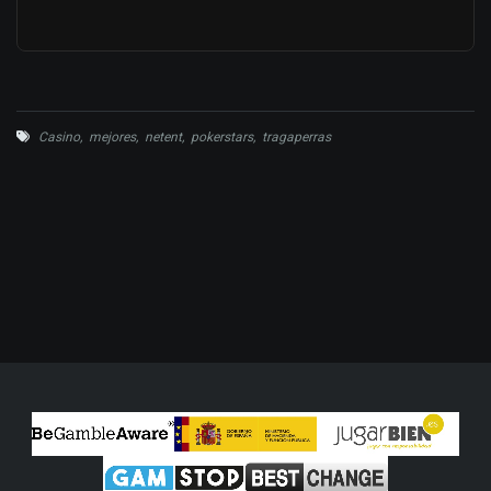
Casino
,
mejores
,
netent
,
pokerstars
,
tragaperras