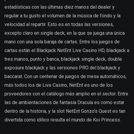
estadísticas con las últimas diez manos del dealer y
regular a tu gusto el volumen de la música de fondo y la
velocidad al repartir. Esto es en todas las versiones,
excepto claro en single deck, en la que se juega una única
mano con una sola baraja de cartas. Entre los juegos de
cartas están el Blackjack NetEnt Live Casino HD, blackjack a
tres manos, punto y banca, blackjack single deck, double
exposure blackjack y las versiones PRO del blackjack y
baccarat. Con un centenar de juegos de mesa automáticos,
más todos los de Live Casino, NetEnt es uno de los
proveedores con el catálogo más amplio en el sector. Entre
las de ambientaciones de fantasía Dracula es como estar
dentro de la historia, y la slot NetEnt Gonzo’s Quest es tan
divertida como idílico resulta el mundo de Koi Princess.