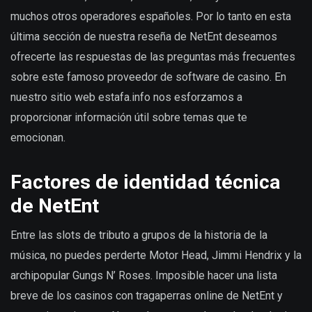
muchos otros operadores españoles. Por lo tanto en esta
última sección de nuestra reseña de NetEnt deseamos
ofrecerte las respuestas de las preguntas más frecuentes
sobre este famoso proveedor de software de casino. En
nuestro sitio web estafa.info nos esforzamos a
proporcionar información útil sobre temas que te
emocionan.
Factores de identidad técnica
de NetEnt
Entre las slots de tributo a grupos de la historia de la
música, no puedes perderte Motor Head, Jimmi Hendrix y la
archipopular Gungs N’ Roses. Imposible hacer una lista
breve de los casinos con tragaperras online de NetEnt y