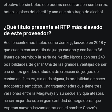
efectivo Lo símbolos que podrás encontrar son sombreros,
botas, la placa del sheriff y uno que otro trago de alcohol.
¿Qué título presenta el RTP más elevado
de este proveedor?
Aquí encontramos títulos como Jumanji, lanzado en 2018 y
que cuenta con un estilo de juego curioso y con hasta 36
líneas de premio; o la serie de Netflix Narcos con sus 243
posibilidades de ganar. Una de las grandes ventajas de ser
uno de los grandes estudios de creación de juegos de
casino en línea es, sin duda alguna, la posibilidad de hacer
tragaperras temáticas. Una tragamonedas que tiene tres
versiones entre la Megaways y su secuela y que atesora,
nunca mejor dicho, una gran cantidad de seguidores que
esperan nuevos lanzamientos con el nombre Gonzo’s