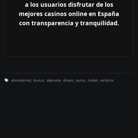
a los usuarios disfrutar de los
mejores casinos online en España
con transparencia y tranquilidad.
abundantes
,
bonos
,
deposite
,
dinero
,
euros
,
mrbet
,
reclame