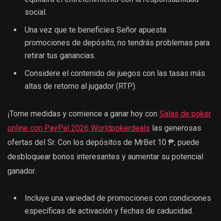
social.
Una vez que te beneficies Señor apuesta
promociones de depósito, no tendrás problemas para
retirar tus ganancias.
Considere el contenido de juegos con las tasas más
altas de retorno al jugador (RTP).
¡Tome medidas y comience a ganar hoy con
Salas de poker
online con PayPal 2026 Worldpokerdeals
las generosas
ofertas del Sr. Con los depósitos de MrBet 10 ₱, puede
desbloquear bonos interesantes y aumentar su potencial
ganador.
Incluye una variedad de promociones con condiciones
específicas de activación y fechas de caducidad.