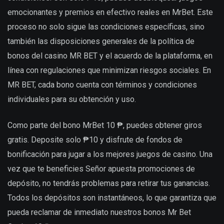
emocionantes y premios en efectivo reales en MrBet. Este
proceso no solo sigue las condiciones específicas, sino
también las disposiciones generales de la política de
bonos del casino MR BET y el acuerdo de la plataforma, en
línea con regulaciones que minimizan riesgos sociales. En
MR BET, cada bono cuenta con términos y condiciones
individuales para su obtención y uso.
Como parte del bono MrBet 10 ₱, puedes obtener giros
gratis. Deposite solo ₱10 y disfrute de fondos de
bonificación para jugar a los mejores juegos de casino. Una
vez que te beneficies Señor apuesta promociones de
depósito, no tendrás problemas para retirar tus ganancias.
Todos los depósitos son instantáneos, lo que garantiza que
pueda reclamar de inmediato nuestros bonos Mr Bet