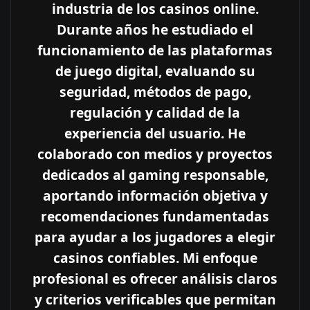
industria de los casinos online.
Durante años he estudiado el
funcionamiento de las plataformas
de juego digital, evaluando su
seguridad, métodos de pago,
regulación y calidad de la
experiencia del usuario. He
colaborado con medios y proyectos
dedicados al gaming responsable,
aportando información objetiva y
recomendaciones fundamentadas
para ayudar a los jugadores a elegir
casinos confiables. Mi enfoque
profesional es ofrecer análisis claros
y criterios verificables que permitan