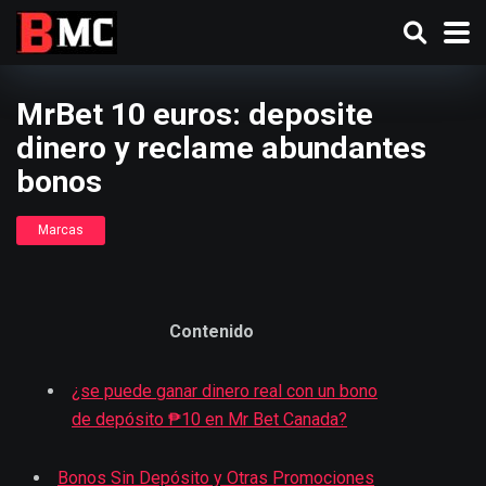
MrBet 10 euros: deposite
dinero y reclame abundantes
bonos
Marcas
Contenido
¿se puede ganar dinero real con un bono
de depósito ₱10 en Mr Bet Canada?
Bonos Sin Depósito y Otras Promociones