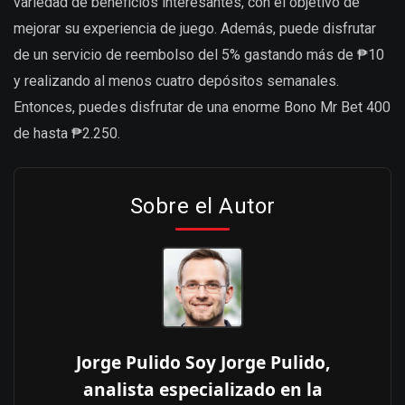
variedad de beneficios interesantes, con el objetivo de
mejorar su experiencia de juego. Además, puede disfrutar
de un servicio de reembolso del 5% gastando más de ₱10
y realizando al menos cuatro depósitos semanales.
Entonces, puedes disfrutar de una enorme Bono Mr Bet 400
de hasta ₱2.250.
Sobre el Autor
Jorge Pulido Soy Jorge Pulido,
analista especializado en la