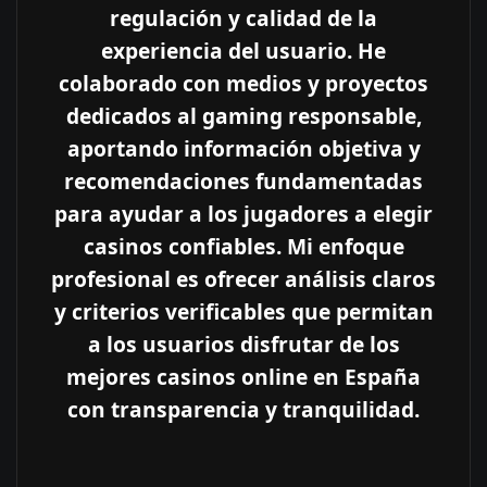
regulación y calidad de la
experiencia del usuario. He
colaborado con medios y proyectos
dedicados al gaming responsable,
aportando información objetiva y
recomendaciones fundamentadas
para ayudar a los jugadores a elegir
casinos confiables. Mi enfoque
profesional es ofrecer análisis claros
y criterios verificables que permitan
a los usuarios disfrutar de los
mejores casinos online en España
con transparencia y tranquilidad.