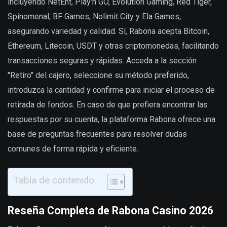
incluyendo NetEnt, Play'n GO, Evolution Gaming, Red Tiger,
Spinomenal, BF Games, Nolimit City y Ela Games,
asegurando variedad y calidad. Sí, Rabona acepta Bitcoin,
Ethereum, Litecoin, USDT y otras criptomonedas, facilitando
transacciones seguras y rápidas. Acceda a la sección
"Retiro" del cajero, seleccione su método preferido,
introduzca la cantidad y confirme para iniciar el proceso de
retirada de fondos. En caso de que prefiera encontrar las
respuestas por su cuenta, la plataforma Rabona ofrece una
base de preguntas frecuentes para resolver dudas
comunes de forma rápida y eficiente.
Tabla de contenido
Reseña Completa de Rabona Casino 2026