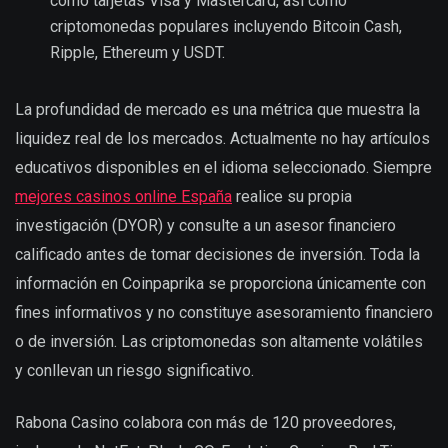
como tarjetas Visa y Mastercard, así como
criptomonedas populares incluyendo Bitcoin Cash,
Ripple, Ethereum y USDT.
La profundidad de mercado es una métrica que muestra la
liquidez real de los mercados. Actualmente no hay artículos
educativos disponibles en el idioma seleccionado. Siempre
mejores casinos online España
realice su propia
investigación (DYOR) y consulte a un asesor financiero
calificado antes de tomar decisiones de inversión. Toda la
información en Coinpaprika se proporciona únicamente con
fines informativos y no constituye asesoramiento financiero
o de inversión. Las criptomonedas son altamente volátiles
y conllevan un riesgo significativo.
Rabona Casino colabora con más de 120 proveedores,