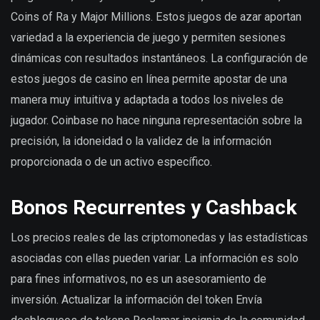
Coins of Ra y Major Millions. Estos juegos de azar aportan
variedad a la experiencia de juego y permiten sesiones
dinámicas con resultados instantáneos. La configuración de
estos juegos de casino en línea permite apostar de una
manera muy intuitiva y adaptada a todos los niveles de
jugador. Coinbase no hace ninguna representación sobre la
precisión, la idoneidad o la validez de la información
proporcionada o de un activo específico.
Bonos Recurrentes y Cashback
Los precios reales de las criptomonedas y las estadísticas
asociadas con ellas pueden variar. La información es solo
para fines informativos, no es un asesoramiento de
inversión. Actualizar la información del token Envía