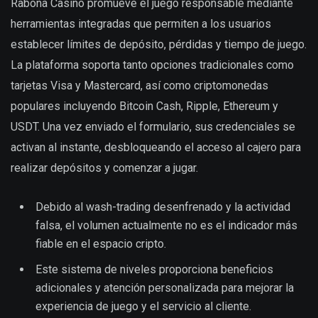
Rabona Casino promueve el juego responsable mediante
herramientas integradas que permiten a los usuarios
establecer límites de depósito, pérdidas y tiempo de juego.
La plataforma soporta tanto opciones tradicionales como
tarjetas Visa y Mastercard, así como criptomonedas
populares incluyendo Bitcoin Cash, Ripple, Ethereum y
USDT. Una vez enviado el formulario, sus credenciales se
activan al instante, desbloqueando el acceso al cajero para
realizar depósitos y comenzar a jugar.
Debido al wash-trading desenfrenado y la actividad
falsa, el volumen actualmente no es el indicador más
fiable en el espacio cripto.
Este sistema de niveles proporciona beneficios
adicionales y atención personalizada para mejorar la
experiencia de juego y el servicio al cliente.