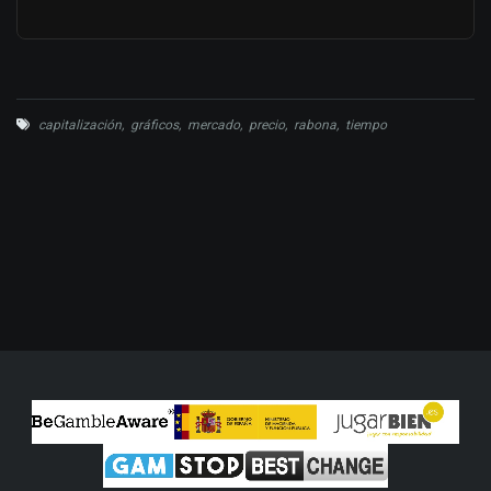
capitalización
,
gráficos
,
mercado
,
precio
,
rabona
,
tiempo