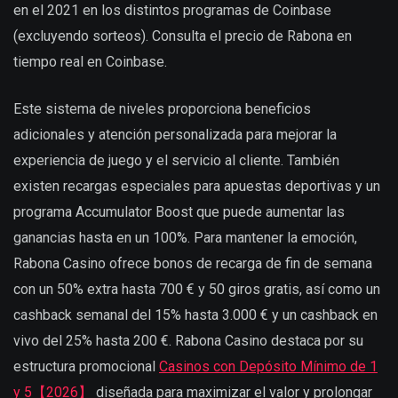
en el 2021 en los distintos programas de Coinbase
(excluyendo sorteos). Consulta el precio de Rabona en
tiempo real en Coinbase.
Este sistema de niveles proporciona beneficios
adicionales y atención personalizada para mejorar la
experiencia de juego y el servicio al cliente. También
existen recargas especiales para apuestas deportivas y un
programa Accumulator Boost que puede aumentar las
ganancias hasta en un 100%. Para mantener la emoción,
Rabona Casino ofrece bonos de recarga de fin de semana
con un 50% extra hasta 700 € y 50 giros gratis, así como un
cashback semanal del 15% hasta 3.000 € y un cashback en
vivo del 25% hasta 200 €. Rabona Casino destaca por su
estructura promocional
Casinos con Depósito Mínimo de 1
y 5【2026】
diseñada para maximizar el valor y prolongar