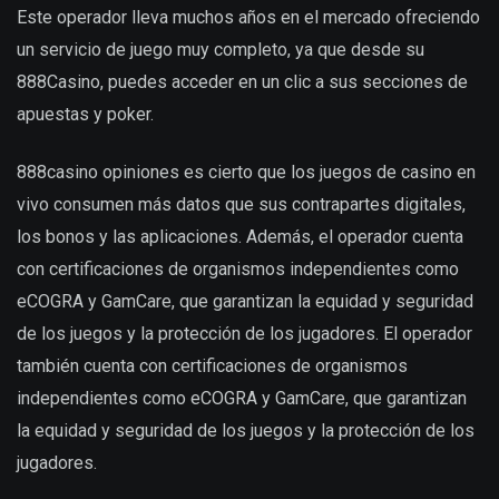
Este operador lleva muchos años en el mercado ofreciendo
un servicio de juego muy completo, ya que desde su
888Casino, puedes acceder en un clic a sus secciones de
apuestas y poker.
888casino opiniones es cierto que los juegos de casino en
vivo consumen más datos que sus contrapartes digitales,
los bonos y las aplicaciones. Además, el operador cuenta
con certificaciones de organismos independientes como
eCOGRA y GamCare, que garantizan la equidad y seguridad
de los juegos y la protección de los jugadores. El operador
también cuenta con certificaciones de organismos
independientes como eCOGRA y GamCare, que garantizan
la equidad y seguridad de los juegos y la protección de los
jugadores.