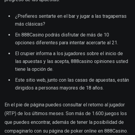
¿Prefieres sentarte en el bar y jugar a las tragaperras
más clásicas?
En 888Casino podrás disfrutar de más de 10
opciones diferentes para intentar acercarte al 21.
El crupier informa a los jugadores sobre el inicio de
las apuestas y las acepta, 888casino opiniones usted
tiene la opción de.
Este sitio web, junto con las casas de apuestas, están
dirigidos a personas mayores de 18 años.
En el pie de página puedes consultar el retorno al jugador
(RTP) de los últimos meses. Son más de 1.600 juegos los
que puedes encontrar, además de tener la posibilidad de
compaginarlo con su página de poker online en 888Casino.