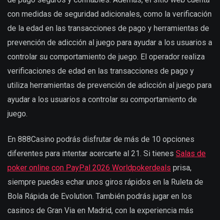
con medidas de seguridad adicionales, como la verificación
de la edad en las transacciones de pago y herramientas de
prevención de adicción al juego para ayudar a los usuarios a
controlar su comportamiento de juego. El operador realiza
verificaciones de edad en las transacciones de pago y
utiliza herramientas de prevención de adicción al juego para
ayudar a los usuarios a controlar su comportamiento de
juego.
En 888Casino podrás disfrutar de más de 10 opciones
diferentes para intentar acercarte al 21. Si tienes
Salas de
poker online con PayPal 2026 Worldpokerdeals
prisa,
siempre puedes echar unos giros rápidos en la Ruleta de
Bola Rápida de Evolution. También podrás jugar en los
casinos de Gran Via en Madrid, con la experiencia más