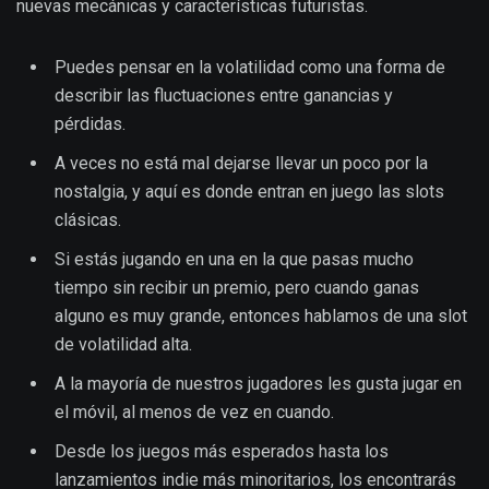
nuevas mecánicas y características futuristas.
Puedes pensar en la volatilidad como una forma de
describir las fluctuaciones entre ganancias y
pérdidas.
A veces no está mal dejarse llevar un poco por la
nostalgia, y aquí es donde entran en juego las slots
clásicas.
Si estás jugando en una en la que pasas mucho
tiempo sin recibir un premio, pero cuando ganas
alguno es muy grande, entonces hablamos de una slot
de volatilidad alta.
A la mayoría de nuestros jugadores les gusta jugar en
el móvil, al menos de vez en cuando.
Desde los juegos más esperados hasta los
lanzamientos indie más minoritarios, los encontrarás