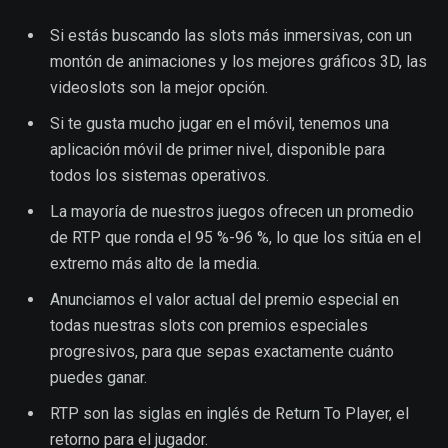
Si estás buscando las slots más inmersivas, con un
montón de animaciones y los mejores gráficos 3D, las
videoslots son la mejor opción.
Si te gusta mucho jugar en el móvil, tenemos una
aplicación móvil de primer nivel, disponible para
todos los sistemas operativos.
La mayoría de nuestros juegos ofrecen un promedio
de RTP que ronda el 95 %-96 %, lo que los sitúa en el
extremo más alto de la media.
Anunciamos el valor actual del premio especial en
todas nuestras slots con premios especiales
progresivos, para que sepas exactamente cuánto
puedes ganar.
RTP son las siglas en inglés de Return To Player, el
retorno para el jugador.