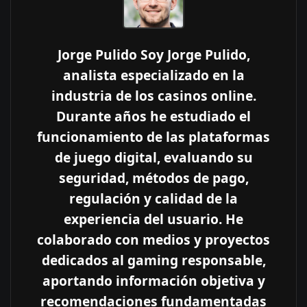
Jorge Pulido Soy Jorge Pulido,
analista especializado en la
industria de los casinos online.
Durante años he estudiado el
funcionamiento de las plataformas
de juego digital, evaluando su
seguridad, métodos de pago,
regulación y calidad de la
experiencia del usuario. He
colaborado con medios y proyectos
dedicados al gaming responsable,
aportando información objetiva y
recomendaciones fundamentadas