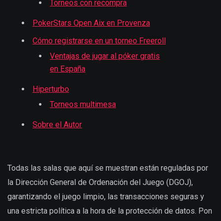
Torneos con recompra
PokerStars Open Aix en Provenza
Cómo registrarse en un torneo Freeroll
Ventajas de jugar al póker gratis
en España
Hiperturbo
Torneos multimesa
Sobre el Autor
Todas las salas que aquí se muestran están reguladas por
la Dirección General de Ordenación del Juego (DGOJ),
garantizando el juego limpio, las transacciones seguras y
una estricta política a la hora de la protección de datos. Pon