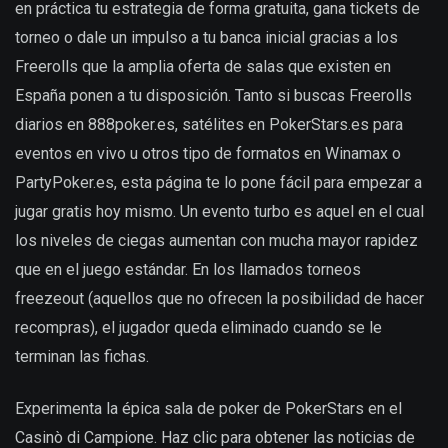
en práctica tu estrategia de forma gratuita, gana tickets de
torneo o dale un impulso a tu banca inicial gracias a los
Freerolls que la amplia oferta de salas que existen en
España ponen a tu disposición. Tanto si buscas Freerolls
diarios en 888poker.es, satélites en PokerStars.es para
eventos en vivo u otros tipo de formatos en Winamax o
PartyPoker.es, esta página te lo pone fácil para empezar a
jugar gratis hoy mismo. Un evento turbo es aquel en el cual
los niveles de ciegas aumentan con mucha mayor rapidez
que en el juego estándar. En los llamados torneos
freezeout (aquellos que no ofrecen la posibilidad de hacer
recompras), el jugador queda eliminado cuando se le
terminan las fichas.
Experimenta la épica sala de poker de PokerStars en el
Casinò di Campione. Haz clic para obtener las noticias de