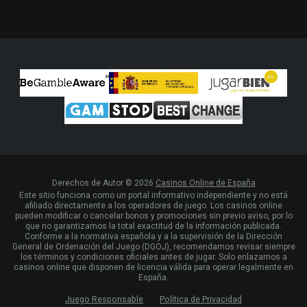
Derechos de Autor © 2026
Casinos Online de España
Este sitio funciona como un portal informativo independiente y no está
afiliado directamente a los operadores de juego. Los casinos online
pueden modificar o cancelar bonos y promociones sin previo aviso, por lo
que no garantizamos la total exactitud de la información publicada.
Conforme a la normativa española y a la supervisión de la Dirección
General de Ordenación del Juego (DGOJ), recomendamos revisar siempre
los términos y condiciones oficiales antes de jugar. Solo enlazamos a
casinos online que disponen de licencia válida para operar legalmente en
España.
Juego Responsable
Política de Privacidad