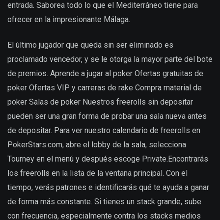
entrada. Saborea todo lo que el Mediterráneo tiene para
ofrecer en la impresionante Málaga.
El último jugador que queda sin ser eliminado es
proclamado vencedor, y se le otorga la mayor parte del bote
de premios. Aprende a jugar al poker Ofertas gratuitas de
poker Ofertas VIP y carreras de rake Compra material de
poker Salas de poker Nuestros freerolls sin depositar
pueden ser una gran forma de probar una sala nueva antes
de depositar. Para ver nuestro calendario de freerolls en
PokerStars.com, abre el lobby de la sala, selecciona
Tourney en el menú y después escoge Private.Encontrarás
los freerolls en la lista de la ventana principal. Con el
tiempo, verás patrones e identificarás qué te ayuda a ganar
de forma más constante. Si tienes un stack grande, sube
con frecuencia, especialmente contra los stacks medios