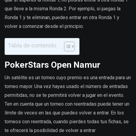
que lleve a la misma Ronda 2. Por ejemplo, si juegas la
Ronda 1 y te eliminan, puedes entrar en otra Ronda 1 y
volver a comenzar desde el principio.
Tabla de contenido
PokerStars Open Namur
Un satélite es un torneo cuyo premio es una entrada para un
torneo mayor. Una vez hayas usado el número de entradas
permitidas, no se te permitirá volver a jugar en el evento.
Ten en cuenta que un torneo con reentradas puede tener un
límite de veces en las que puedes volver a entrar. En los
torneos con reentrada, cuando pierdes todas tus fichas, se
te ofrecerá la posibilidad de volver a entrar