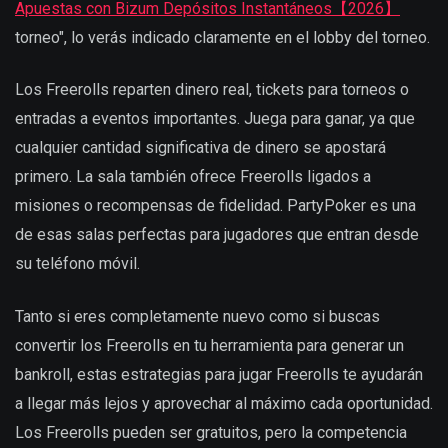
Apuestas con Bizum Depósitos Instantáneos【2026】
torneo", lo verás indicado claramente en el lobby del torneo.
Los Freerolls reparten dinero real, tickets para torneos o
entradas a eventos importantes. Juega para ganar, ya que
cualquier cantidad significativa de dinero se apostará
primero. La sala también ofrece Freerolls ligados a
misiones o recompensas de fidelidad. PartyPoker es una
de esas salas perfectas para jugadores que entran desde
su teléfono móvil.
Tanto si eres completamente nuevo como si buscas
convertir los Freerolls en tu herramienta para generar un
bankroll, estas estrategias para jugar Freerolls te ayudarán
a llegar más lejos y aprovechar al máximo cada oportunidad.
Los Freerolls pueden ser gratuitos, pero la competencia