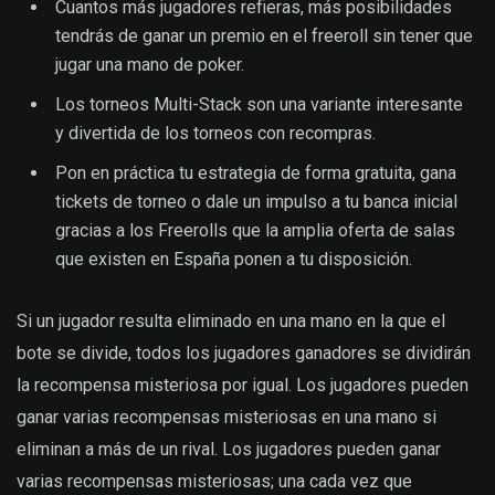
Cuantos más jugadores refieras, más posibilidades
tendrás de ganar un premio en el freeroll sin tener que
jugar una mano de poker.
Los torneos Multi-Stack son una variante interesante
y divertida de los torneos con recompras.
Pon en práctica tu estrategia de forma gratuita, gana
tickets de torneo o dale un impulso a tu banca inicial
gracias a los Freerolls que la amplia oferta de salas
que existen en España ponen a tu disposición.
Si un jugador resulta eliminado en una mano en la que el
bote se divide, todos los jugadores ganadores se dividirán
la recompensa misteriosa por igual. Los jugadores pueden
ganar varias recompensas misteriosas en una mano si
eliminan a más de un rival. Los jugadores pueden ganar
varias recompensas misteriosas; una cada vez que