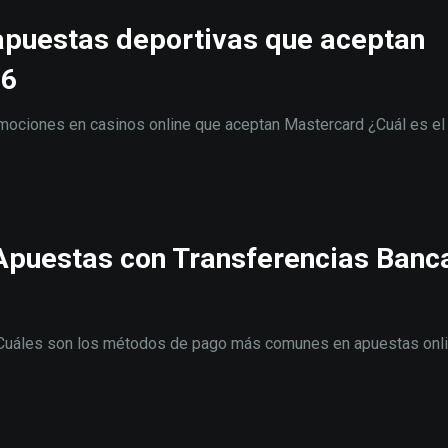
apuestas deportivas que aceptan
26
ociones en casinos online que aceptan Mastercard ¿Cuál es el m
Apuestas con Transferencias Banc
a ¿Cuáles son los métodos de pago más comunes en apuestas onl