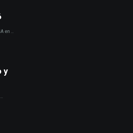
6
 en ...
 y
..