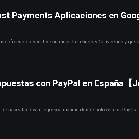
ast Payments Aplicaciones en Goo
o ofrecemos son: Lo que dicen los clientes Conversión y gestió
apuestas con PayPal en España【J
 de apuestas bwin: Ingresos mínimo desde solo 5€ con PayPal L