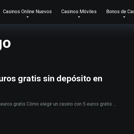
Casinos Online Nuevos
Casinos Móviles
Bonos de Ca
go
uros gratis sin depósito en
uros gratis Cómo elegir un casino con 5 euros gratis ...