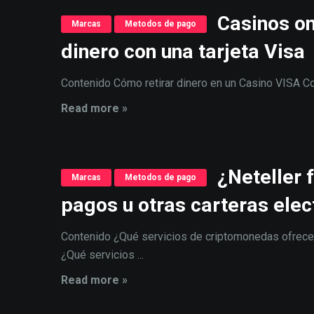
Casinos on
Marcas
Metodos de pago
dinero con una tarjeta Visa
Contenido Cómo retirar dinero en un Casino VISA Co
Read more »
¿Neteller 
Marcas
Metodos de pago
pagos u otras carteras elec
Contenido ¿Qué servicios de criptomonedas ofrece
¿Qué servicios ...
Read more »