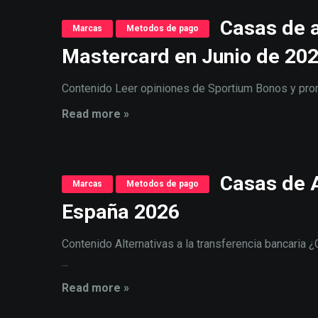
Casas de 
Marcas
Metodos de pago
Mastercard en Junio de 20
Contenido Leer opiniones de Sportium Bonos y prom
Read more »
Casas de 
Marcas
Metodos de pago
España 2026
Contenido Alternativas a la transferencia bancari
...
Read more »