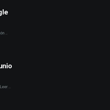
gle
n ...
unio
eer ...